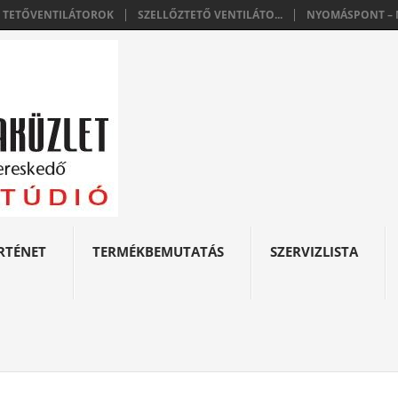
E TETŐVENTILÁTOROK
SZELLŐZTETŐ VENTILÁTO...
NYOMÁSPONT – N
RTÉNET
TERMÉKBEMUTATÁS
SZERVIZLISTA