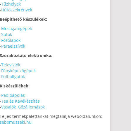
-
Tűzhelyek
-
Hűtőszekrények
Beépíthető készülékek:
-
Mosogatógépek
-
Sütők
-
Főzőlapok
-
Páraelszívók
Szórakoztató elektronika:
-
Televíziók
-
Fényképezőgépek
-
Fülhallgatók
Kiskészülékek:
-
Padlóápolás
-
Tea és Kávékészítés
-
Vasalók, Gőzállomások
Teljes termékpalettánkat megtalálja weboldalunkon:
sebomuszaki.hu