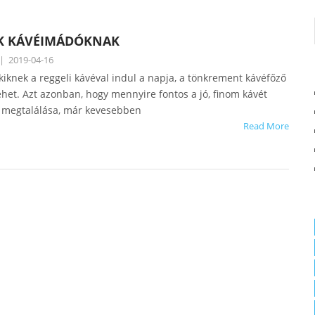
K KÁVÉIMÁDÓKNAK
|
2019-04-16
iknek a reggeli kávéval indul a napja, a tönkrement kávéfőző
het. Azt azonban, hogy mennyire fontos a jó, finom kávét
k megtalálása, már kevesebben
Read More