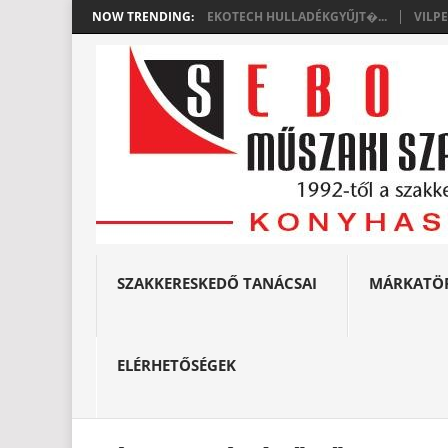
NOW TRENDING:
EKOTECH HULLADÉKGYŰJT�...
VILP
SZAKKERESKEDŐ TANÁCSAI
MÁRKATÖ
ELÉRHETŐSÉGEK