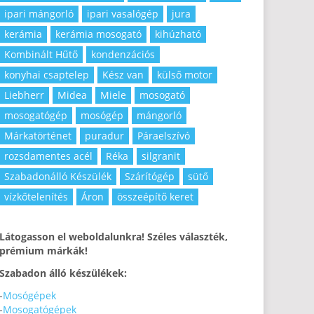
ipari mángorló
ipari vasalógép
jura
kerámia
kerámia mosogató
kihúzható
Kombinált Hűtő
kondenzációs
konyhai csaptelep
Kész van
külső motor
Liebherr
Midea
Miele
mosogató
mosogatógép
mosógép
mángorló
Márkatörténet
puradur
Páraelszívó
rozsdamentes acél
Réka
silgranit
Szabadonálló Készülék
Szárítógép
sütő
vízkőtelenítés
Áron
összeépítő keret
Látogasson el weboldalunkra! Széles választék,
prémium márkák!
Szabadon álló készülékek:
-
Mosógépek
-
Mosogatógépek