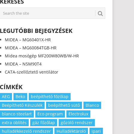
KERESÉS
LEGUTÓBBI BEJEGYZÉSEK
MIDEA – MG60401X-HR
MIDEA – MG60084TGB-HR
Midea mosógép MF200W80WB/W-HR
MIDEA – N5M90T4
CATA-szellőztető ventilátor
CÍMKÉK
AEG
Beko
beépíthető főzőlap
Beépíthető Készülék
beépíthető sütő
Blanco
blanco steelart
Eco program
Electrolux
extra öblítés
gáz főzőlap
gőzölő rendszer
hulladékkezelő rendszer
Hulladéktároló
ipari