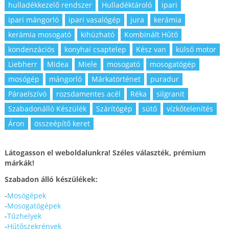
hulladékkezelő rendszer
Hulladéktároló
ipari
ipari mángorló
ipari vasalógép
jura
kerámia
kerámia mosogató
kihúzható
Kombinált Hűtő
kondenzációs
konyhai csaptelep
Kész van
külső motor
Liebherr
Midea
Miele
mosogató
mosogatógép
mosógép
mángorló
Márkatörténet
puradur
Páraelszívó
rozsdamentes acél
Réka
silgranit
Szabadonálló Készülék
Szárítógép
sütő
vízkőtelenítés
Áron
összeépítő keret
Látogasson el weboldalunkra! Széles választék, prémium
márkák!
Szabadon álló készülékek:
-
Mosógépek
-
Mosogatógépek
-
Tűzhelyek
-
Hűtőszekrények