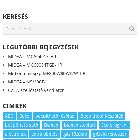
KERESÉS
LEGUTÓBBI BEJEGYZÉSEK
MIDEA – MG60401X-HR
MIDEA – MG60084TGB-HR
Midea mosógép MF200W80WB/W-HR
MIDEA – N5M90T4
CATA-szellőztető ventilátor
CÍMKÉK
AEG
Beko
beépíthető főzőlap
Beépíthető Készülék
beépíthető sütő
Blanco
blanco steelart
Eco program
Electrolux
extra öblítés
gáz főzőlap
gőzölő rendszer