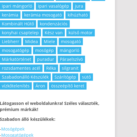
ipari mángorló
ipari vasalógép
jura
kerámia
kerámia mosogató
kihúzható
Kombinált Hűtő
kondenzációs
konyhai csaptelep
Kész van
külső motor
Liebherr
Midea
Miele
mosogató
mosogatógép
mosógép
mángorló
Márkatörténet
puradur
Páraelszívó
rozsdamentes acél
Réka
silgranit
Szabadonálló Készülék
Szárítógép
sütő
vízkőtelenítés
Áron
összeépítő keret
Látogasson el weboldalunkra! Széles választék,
prémium márkák!
Szabadon álló készülékek:
-
Mosógépek
-
Mosogatógépek