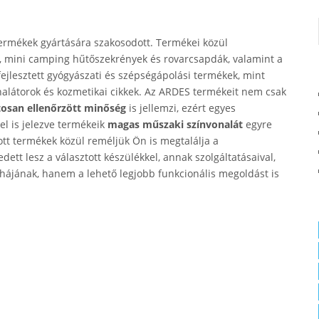
termékek gyártására szakosodott. Termékei közül
, mini camping hűtőszekrények és rovarcsapdák, valamint a
ejlesztett gyógyászati és szépségápolási termékek, mint
halátorok és kozmetikai cikkek. Az ARDES termékeit nem csak
osan ellenőrzött minőség
is jellemzi, ezért egyes
el is jelezve termékeik
magas műszaki színvonalát
egyre
ott termékek közül reméljük Ön is megtalálja a
ett lesz a választott készülékkel, annak szolgáltatásaival,
hájának, hanem a lehető legjobb funkcionális megoldást is