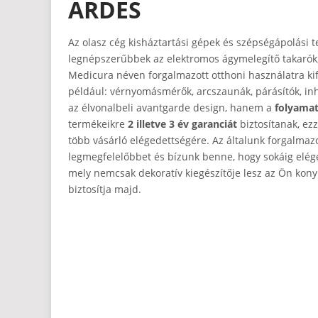
ARDES
Az olasz cég kisháztartási gépek és szépségápolási 
legnépszerűbbek az elektromos ágymelegítő takarók
Medicura néven forgalmazott otthoni használatra kif
például: vérnyomásmérők, arcszaunák, párásítók, in
az élvonalbeli avantgarde design, hanem a
folyamat
termékeikre
2 illetve 3 év garanciát
biztosítanak, ezz
több vásárló elégedettségére. Az általunk forgalmaz
legmegfelelőbbet és bízunk benne, hogy sokáig eléged
mely nemcsak dekoratív kiegészítője lesz az Ön kony
biztosítja majd.