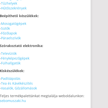
-
Tűzhelyek
-
Hűtőszekrények
Beépíthető készülékek:
-
Mosogatógépek
-
Sütők
-
Főzőlapok
-
Páraelszívók
Szórakoztató elektronika:
-
Televíziók
-
Fényképezőgépek
-
Fülhallgatók
Kiskészülékek:
-
Padlóápolás
-
Tea és Kávékészítés
-
Vasalók, Gőzállomások
Teljes termékpalettánkat megtalálja weboldalunkon:
sebomuszaki.hu