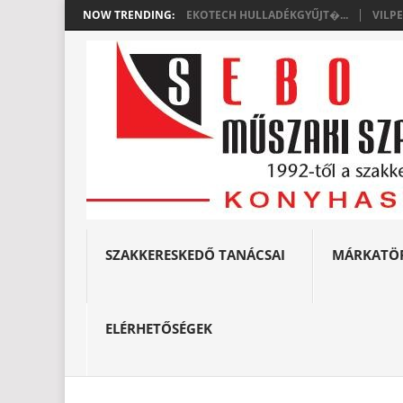
NOW TRENDING:
EKOTECH HULLADÉKGYŰJT�...
VILP
SZAKKERESKEDŐ TANÁCSAI
MÁRKATÖ
ELÉRHETŐSÉGEK