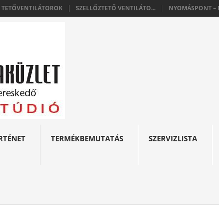
E TETŐVENTILÁTOROK
SZELLŐZTETŐ VENTILÁTO...
NYOMÁSPONT – N
RTÉNET
TERMÉKBEMUTATÁS
SZERVIZLISTA