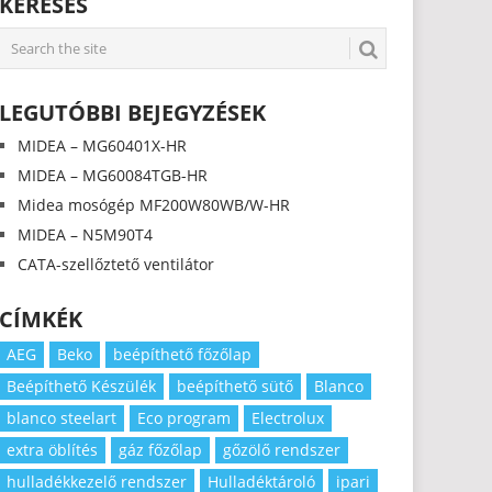
KERESÉS
LEGUTÓBBI BEJEGYZÉSEK
MIDEA – MG60401X-HR
MIDEA – MG60084TGB-HR
Midea mosógép MF200W80WB/W-HR
MIDEA – N5M90T4
CATA-szellőztető ventilátor
CÍMKÉK
AEG
Beko
beépíthető főzőlap
Beépíthető Készülék
beépíthető sütő
Blanco
blanco steelart
Eco program
Electrolux
extra öblítés
gáz főzőlap
gőzölő rendszer
hulladékkezelő rendszer
Hulladéktároló
ipari