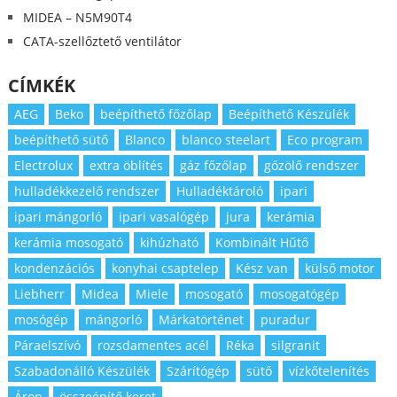
MIDEA – N5M90T4
CATA-szellőztető ventilátor
CÍMKÉK
AEG
Beko
beépíthető főzőlap
Beépíthető Készülék
beépíthető sütő
Blanco
blanco steelart
Eco program
Electrolux
extra öblítés
gáz főzőlap
gőzölő rendszer
hulladékkezelő rendszer
Hulladéktároló
ipari
ipari mángorló
ipari vasalógép
jura
kerámia
kerámia mosogató
kihúzható
Kombinált Hűtő
kondenzációs
konyhai csaptelep
Kész van
külső motor
Liebherr
Midea
Miele
mosogató
mosogatógép
mosógép
mángorló
Márkatörténet
puradur
Páraelszívó
rozsdamentes acél
Réka
silgranit
Szabadonálló Készülék
Szárítógép
sütő
vízkőtelenítés
Áron
összeépítő keret