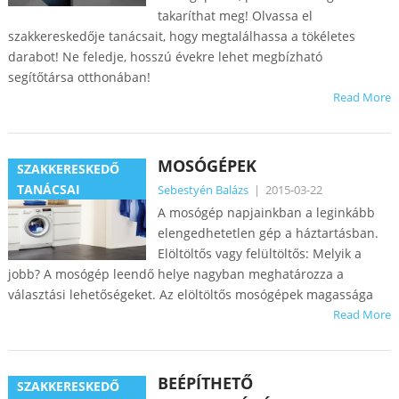
takaríthat meg! Olvassa el
szakkereskedője tanácsait, hogy megtalálhassa a tökéletes
darabot! Ne feledje, hosszú évekre lehet megbízható
segítőtársa otthonában!
Read More
MOSÓGÉPEK
SZAKKERESKEDŐ
TANÁCSAI
Sebestyén Balázs
|
2015-03-22
A mosógép napjainkban a leginkább
elengedhetetlen gép a háztartásban.
Elöltöltős vagy felültöltős: Melyik a
jobb? A mosógép leendő helye nagyban meghatározza a
választási lehetőségeket. Az elöltöltős mosógépek magassága
Read More
BEÉPÍTHETŐ
SZAKKERESKEDŐ