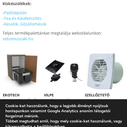
Kiskészülékek:
-
Padlóápolás
-
Tea és Kávékészítés
-
Vasalók, Gőzállomások
Teljes termékpalettánkat megtalálja weboldalunkon:
sebomuszaki.hu
EKOTECH
VILPE
SZELLŐZTETŐ
HULLADÉKGYŰJTŐK
TETŐVENTILÁTOROK
VENTILÁTORT
Cookie-kat használunk, hogy a legjobb élményt nyújtsuk
VÁSÁROLT ÉS NEM
honlapunkon valamint Google Analytics anoním látogatói
SZÍV? NEM A
forgalmat mérünk.
KÉSZÜLÉKÉBEN VAN
Többet megtudhat arról, hogy mely cookie-kat használunk, vagy
A HIBA!
beállításokban
kikapcsolhatja a
.