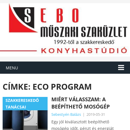
MENU
CÍMKE:
ECO PROGRAM
MIÉRT VÁLASSZAM: A
SZAKKERESKEDŐ
BEÉPÍTHETŐ MOSÓGÉP
TANÁCSAI
Sebestyén Balázs
|
2019-05-31
Egy jól kiválasztott beépíthető
mosógép időt, pénzt és energiát