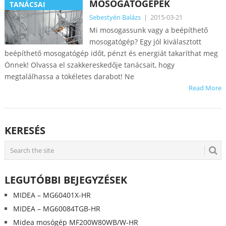
MOSOGATÓGÉPEK
TANÁCSAI
Sebestyén Balázs
|
2015-03-21
Mi mosogassunk vagy a beépíthető
mosogatógép? Egy jól kiválasztott
beépíthető mosogatógép időt, pénzt és energiát takaríthat meg
Önnek! Olvassa el szakkereskedője tanácsait, hogy
megtalálhassa a tökéletes darabot! Ne
Read More
KERESÉS
LEGUTÓBBI BEJEGYZÉSEK
MIDEA – MG60401X-HR
MIDEA – MG60084TGB-HR
Midea mosógép MF200W80WB/W-HR