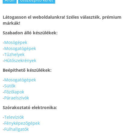
Látogasson el weboldalunkra! Széles választék, prémium
márkák!
Szabadon álló készülékek:
-
Mosógépek
-
Mosogatógépek
-
Tűzhelyek
-
Hűtőszekrények
Beépíthető készülékek:
-
Mosogatógépek
-
Sütők
-
Főzőlapok
-
Páraelszívók
Szórakoztató elektronika:
-
Televíziók
-
Fényképezőgépek
-
Fülhallgatók