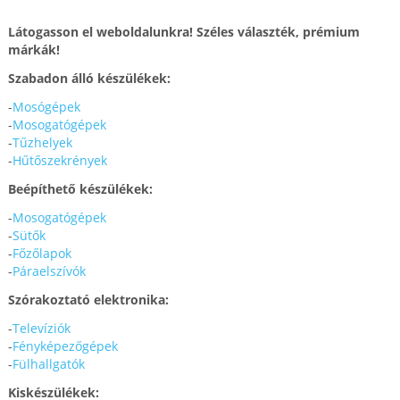
Látogasson el weboldalunkra! Széles választék, prémium
márkák!
Szabadon álló készülékek:
-
Mosógépek
-
Mosogatógépek
-
Tűzhelyek
-
Hűtőszekrények
Beépíthető készülékek:
-
Mosogatógépek
-
Sütők
-
Főzőlapok
-
Páraelszívók
Szórakoztató elektronika:
-
Televíziók
-
Fényképezőgépek
-
Fülhallgatók
Kiskészülékek: