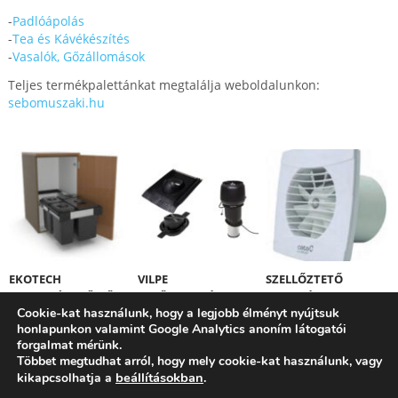
-
Padlóápolás
-
Tea és Kávékészítés
-
Vasalók, Gőzállomások
Teljes termékpalettánkat megtalálja weboldalunkon:
sebomuszaki.hu
EKOTECH
VILPE
SZELLŐZTETŐ
HULLADÉKGYŰJTŐK
TETŐVENTILÁTOROK
VENTILÁTORT
Cookie-kat használunk, hogy a legjobb élményt nyújtsuk
VÁSÁROLT ÉS NEM
honlapunkon valamint Google Analytics anoním látogatói
SZÍV? NEM A
forgalmat mérünk.
KÉSZÜLÉKÉBEN VAN
Többet megtudhat arról, hogy mely cookie-kat használunk, vagy
A HIBA!
beállításokban
kikapcsolhatja a
.