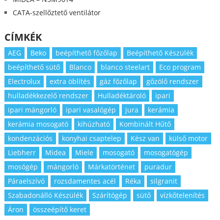
CATA-szellőztető ventilátor
CÍMKÉK
AEG
Beko
beépíthető főzőlap
Beépíthető Készülék
beépíthető sütő
Blanco
blanco steelart
Eco program
Electrolux
extra öblítés
gáz főzőlap
gőzölő rendszer
hulladékkezelő rendszer
Hulladéktároló
ipari
ipari mángorló
ipari vasalógép
jura
kerámia
kerámia mosogató
kihúzható
Kombinált Hűtő
kondenzációs
konyhai csaptelep
Kész van
külső motor
Liebherr
Midea
Miele
mosogató
mosogatógép
mosógép
mángorló
Márkatörténet
puradur
Páraelszívó
rozsdamentes acél
Réka
silgranit
Szabadonálló Készülék
Szárítógép
sütő
vízkőtelenítés
Áron
összeépítő keret