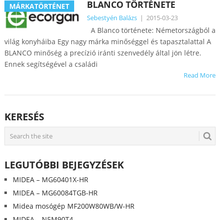
BLANCO TÖRTÉNETE
MÁRKATÖRTÉNET
Sebestyén Balázs
|
2015-03-23
A Blanco története: Németországból a
világ konyháiba Egy nagy márka minőséggel és tapasztalattal A
BLANCO minőség a precízió iránti szenvedély által jön létre.
Ennek segítségével a családi
Read More
KERESÉS
LEGUTÓBBI BEJEGYZÉSEK
MIDEA – MG60401X-HR
MIDEA – MG60084TGB-HR
Midea mosógép MF200W80WB/W-HR
MIDEA – N5M90T4