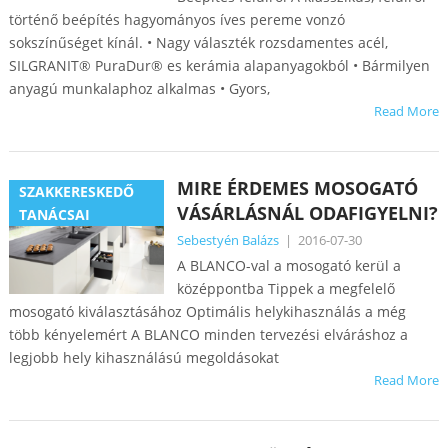
történő beépítés hagyományos íves pereme vonzó
sokszínűséget kínál. • Nagy választék rozsdamentes acél,
SILGRANIT® PuraDur® es kerámia alapanyagokból • Bármilyen
anyagú munkalaphoz alkalmas • Gyors,
Read More
MIRE ÉRDEMES MOSOGATÓ
SZAKKERESKEDŐ
VÁSÁRLÁSNÁL ODAFIGYELNI?
TANÁCSAI
Sebestyén Balázs
|
2016-07-30
A BLANCO-val a mosogató kerül a
középpontba Tippek a megfelelő
mosogató kiválasztásához Optimális helykihasználás a még
több kényelemért A BLANCO minden tervezési elváráshoz a
legjobb hely kihasználású megoldásokat
Read More