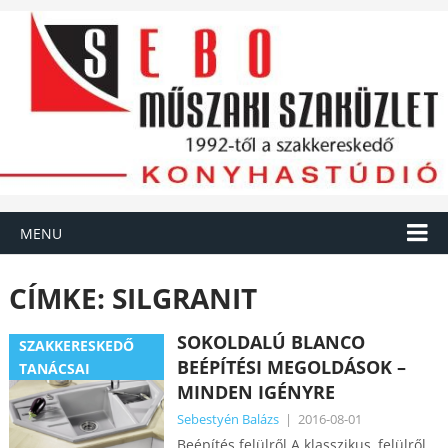
MENU
CÍMKE:
SILGRANIT
SOKOLDALÚ BLANCO
SZAKKERESKEDŐ
BEÉPÍTÉSI MEGOLDÁSOK –
TANÁCSAI
MINDEN IGÉNYRE
Sebestyén Balázs
|
2016-08-01
Beépítés felülről A klasszikus, felülről