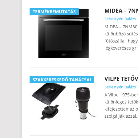
MIDEA – 7N
TERMÉKBEMUTATÁS
Sebestyén Balázs
MIDEA – 7NM30F0
különböző sütés
fűtőszállal, hag
légkeveréses gri
VILPE TETŐ
SZAKKERESKEDŐ TANÁCSAI
Sebestyén Balázs
A Vilpe 1975-ben
különleges tetők
kifejezetten az 
szolgálják azzal,