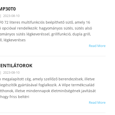
MP30T0
|
2023-08-10
 72 literes multifunkciós beépíthető sütő, amely 16
i opcióval rendelkezik: hagyományos sütés, sütés alsó
yományos sütés légkeveréssel, grillfunkció, dupla grill,
ll, légkeveréses
Read More
VENTILÁTOROK
|
2023-08-10
 megalapított cég, amely szellőző berendezések, illetve
iegészítők gyártásával foglalkozik. A Vilpe termékcsalád
otthonok, illetve mindennapok életminőségének javítását
 hogy friss beltéri
Read More