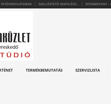
E TETŐVENTILÁTOROK
SZELLŐZTETŐ VENTILÁTO...
NYOMÁSPONT – N
RTÉNET
TERMÉKBEMUTATÁS
SZERVIZLISTA