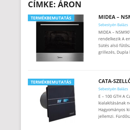
CÍMKE:
ÁRON
MIDEA – N5
TERMÉKBEMUTATÁS
Sebestyén Balázs
MIDEA – N5M90T4
rendelkezik A e
Sütés alsó fűtős
grillezés, Dupla 
CATA-SZELL
TERMÉKBEMUTATÁS
Sebestyén Balázs
E – 100 GTH A Ca
kialakításának 
Hagyományos kia
jellemzi. Fürdős