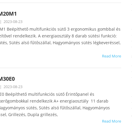
NM20M1
|
2023-08-23
1 Beépíthető multifunkciós sütő 3 ergonomikus gombbal és
tővel rendelkezik. A energiaosztály 8 darab sütési funkció:
és, Sütés alsó fűtőszállal, Hagyományos sütés légkeveréssel,
Read More
M30E0
|
2023-08-23
 Beépíthető multifunkciós sütő Érintőpanel és
ekerőgombokkal rendelkezik A+ energiaosztály 11 darab
 Hagyományos sütés, Sütés alsó fűtőszállal, Hagyományos
el, Grillezés, Dupla grillezés,
Read More