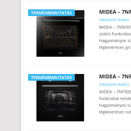
MIDEA – 7N
TERMÉKBEMUTATÁS
Sebestyén Balázs
MIDEA – 7NM30T0
sütési funkcióva
Hagyományos süté
légkeveréses gri
MIDEA – 7N
TERMÉKBEMUTATÁS
Sebestyén Balázs
MIDEA – 7NP30E0B
funkcióval rende
hagyományos süté
légkeveréses süt