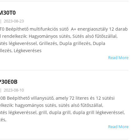
M30T0
|
2023-08-23
 Beépíthető multifunkciós sütő A+ energiaosztály 12 darab
l rendelkezik: Hagyományos sütés, Sütés alsó fűtőszállal,
s légkeveréssel, Grillezés, Dupla grillezés, Dupla
llezés, Légkeveréses
Read More
P30E0B
|
2023-08-10
 Beépíthető villanysütő, amely 72 literes és 12 sütési
lkezik: hagyományos sütés, sütés alsó fűtőszállal,
s légkeveréssel, grill, dupla grill, dupla grill légkeveréssel,
és,
Read More