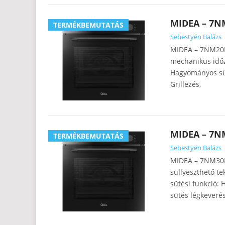
MIDEA – 7
TERMÉKBEMUTATÁS
Sebestyén Balázs
MIDEA – 7NM20M
mechanikus időzí
Hagyományos süt
Grillezés,
MIDEA – 7N
TERMÉKBEMUTATÁS
Sebestyén Balázs
MIDEA – 7NM30E0
süllyeszthető t
sütési funkció:
sütés légkeveréss