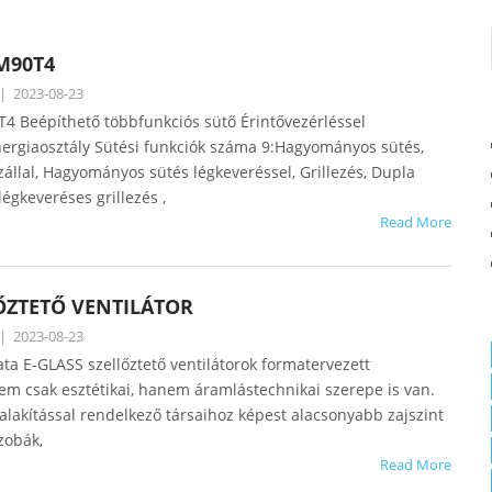
M90T4
|
2023-08-23
 Beépíthető többfunkciós sütő Érintővezérléssel
nergiaosztály Sütési funkciók száma 9:Hagyományos sütés,
zállal, Hagyományos sütés légkeveréssel, Grillezés, Dupla
légkeveréses grillezés ,
Read More
ŐZTETŐ VENTILÁTOR
|
2023-08-23
ta E-GLASS szellőztető ventilátorok formatervezett
nem csak esztétikai, hanem áramlástechnikai szerepe is van.
lakítással rendelkező társaihoz képest alacsonyabb zajszint
zobák,
Read More