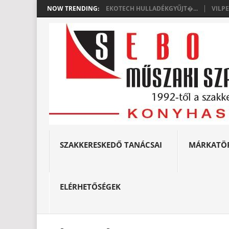
NOW TRENDING:
EKOTECH HULLADÉKGYŰJT�...
VILP
SZAKKERESKEDŐ TANÁCSAI
MÁRKATÖ
ELÉRHETŐSÉGEK