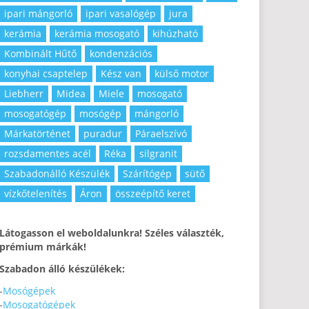
ipari mángorló
ipari vasalógép
jura
kerámia
kerámia mosogató
kihúzható
Kombinált Hűtő
kondenzációs
konyhai csaptelep
Kész van
külső motor
Liebherr
Midea
Miele
mosogató
mosogatógép
mosógép
mángorló
Márkatörténet
puradur
Páraelszívó
rozsdamentes acél
Réka
silgranit
Szabadonálló Készülék
Szárítógép
sütő
vízkőtelenítés
Áron
összeépítő keret
Látogasson el weboldalunkra! Széles választék,
prémium márkák!
Szabadon álló készülékek:
-
Mosógépek
-
Mosogatógépek