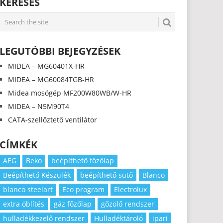
KERESÉS
LEGUTÓBBI BEJEGYZÉSEK
MIDEA – MG60401X-HR
MIDEA – MG60084TGB-HR
Midea mosógép MF200W80WB/W-HR
MIDEA – N5M90T4
CATA-szellőztető ventilátor
CÍMKÉK
AEG
Beko
beépíthető főzőlap
Beépíthető Készülék
beépíthető sütő
Blanco
blanco steelart
Eco program
Electrolux
extra öblítés
gáz főzőlap
gőzölő rendszer
hulladékkezelő rendszer
Hulladéktároló
ipari