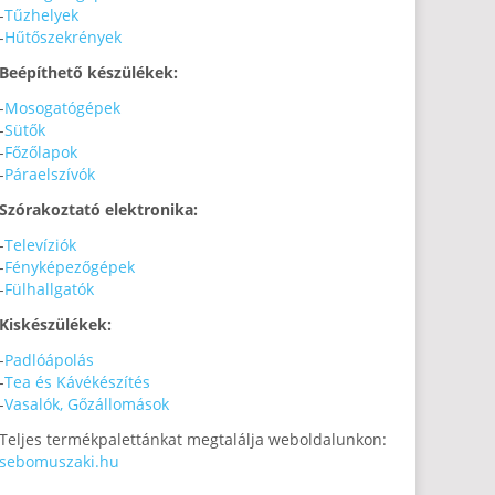
-
Tűzhelyek
-
Hűtőszekrények
Beépíthető készülékek:
-
Mosogatógépek
-
Sütők
-
Főzőlapok
-
Páraelszívók
Szórakoztató elektronika:
-
Televíziók
-
Fényképezőgépek
-
Fülhallgatók
Kiskészülékek:
-
Padlóápolás
-
Tea és Kávékészítés
-
Vasalók, Gőzállomások
Teljes termékpalettánkat megtalálja weboldalunkon:
sebomuszaki.hu