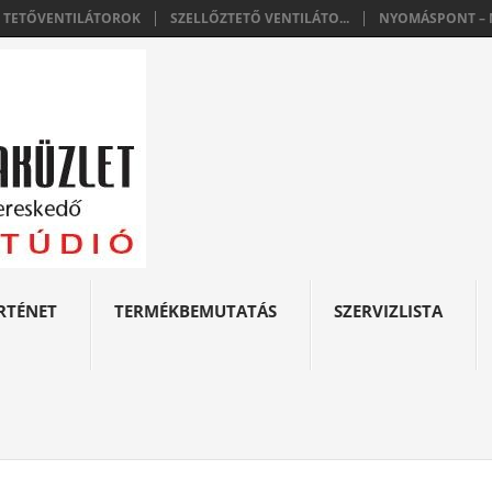
E TETŐVENTILÁTOROK
SZELLŐZTETŐ VENTILÁTO...
NYOMÁSPONT – N
RTÉNET
TERMÉKBEMUTATÁS
SZERVIZLISTA