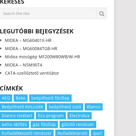
KERESÉS
LEGUTÓBBI BEJEGYZÉSEK
MIDEA – MG60401X-HR
MIDEA – MG60084TGB-HR
Midea mosógép MF200W80WB/W-HR
MIDEA – N5M90T4
CATA-szellőztető ventilátor
CÍMKÉK
AEG
Beko
beépíthető főzőlap
Beépíthető Készülék
beépíthető sütő
Blanco
blanco steelart
Eco program
Electrolux
extra öblítés
gáz főzőlap
gőzölő rendszer
hulladékkezelő rendszer
Hulladéktároló
ipari