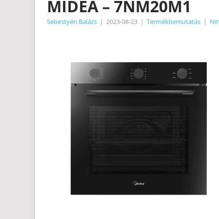
MIDEA – 7NM20M1
Sebestyén Balázs
|
2023-08-23
|
Termékbemutatás
|
Nin