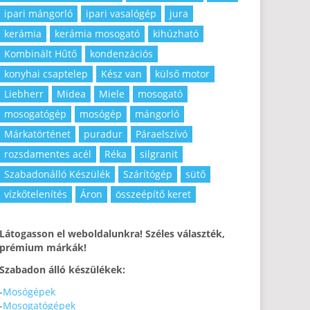
ipari mángorló
ipari vasalógép
jura
kerámia
kerámia mosogató
kihúzható
Kombinált Hűtő
kondenzációs
konyhai csaptelep
Kész van
külső motor
Liebherr
Midea
Miele
mosogató
mosogatógép
mosógép
mángorló
Márkatörténet
puradur
Páraelszívó
rozsdamentes acél
Réka
silgranit
Szabadonálló Készülék
Szárítógép
sütő
vízkőtelenítés
Áron
összeépítő keret
Látogasson el weboldalunkra! Széles választék,
prémium márkák!
Szabadon álló készülékek:
-
Mosógépek
-
Mosogatógépek