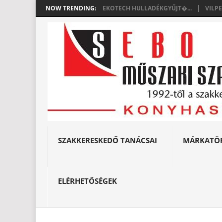
NOW TRENDING:
EKOTECH HULLADÉKGYŰJT�...
VILP
SZAKKERESKEDŐ TANÁCSAI
MÁRKATÖ
ELÉRHETŐSÉGEK