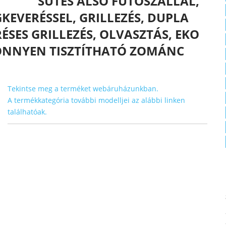
SÜTÉS ALSÓ FŰTŐSZÁLLAL,
EVERÉSSEL, GRILLEZÉS, DUPLA
ÉSES GRILLEZÉS, OLVASZTÁS, EKO
 KÖNNYEN TISZTÍTHATÓ ZOMÁNC
Tekintse meg a terméket webáruházunkban.
A termékkategória további modelljei az alábbi linken
találhatóak.