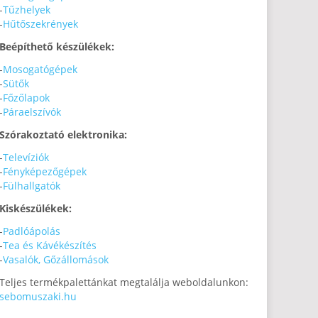
-
Tűzhelyek
-
Hűtőszekrények
Beépíthető készülékek:
-
Mosogatógépek
-
Sütők
-
Főzőlapok
-
Páraelszívók
Szórakoztató elektronika:
-
Televíziók
-
Fényképezőgépek
-
Fülhallgatók
Kiskészülékek:
-
Padlóápolás
-
Tea és Kávékészítés
-
Vasalók, Gőzállomások
Teljes termékpalettánkat megtalálja weboldalunkon:
sebomuszaki.hu