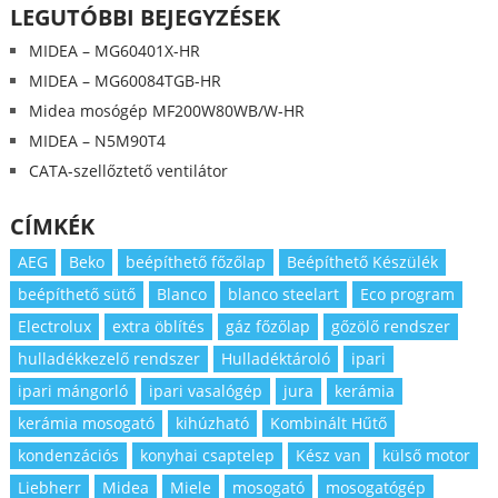
LEGUTÓBBI BEJEGYZÉSEK
MIDEA – MG60401X-HR
MIDEA – MG60084TGB-HR
Midea mosógép MF200W80WB/W-HR
MIDEA – N5M90T4
CATA-szellőztető ventilátor
CÍMKÉK
AEG
Beko
beépíthető főzőlap
Beépíthető Készülék
beépíthető sütő
Blanco
blanco steelart
Eco program
Electrolux
extra öblítés
gáz főzőlap
gőzölő rendszer
hulladékkezelő rendszer
Hulladéktároló
ipari
ipari mángorló
ipari vasalógép
jura
kerámia
kerámia mosogató
kihúzható
Kombinált Hűtő
kondenzációs
konyhai csaptelep
Kész van
külső motor
Liebherr
Midea
Miele
mosogató
mosogatógép