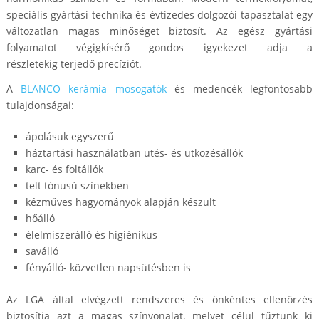
speciális gyártási technika és évtizedes dolgozói tapasztalat egy
változatlan magas minőséget biztosít. Az egész gyártási
folyamatot végigkísérő gondos igyekezet adja a
részletekig terjedő precíziót.
A
BLANCO kerámia mosogatók
és medencék legfontosabb
tulajdonságai:
ápolásuk egyszerű
háztartási használatban ütés- és ütközésállók
karc- és foltállók
telt tónusú színekben
kézműves hagyományok alapján készült
hőálló
élelmiszerálló és higiénikus
saválló
fényálló- közvetlen napsütésben is
Az LGA által elvégzett rendszeres és önkéntes ellenőrzés
biztosítja azt a magas színvonalat, melyet célul tűztünk ki