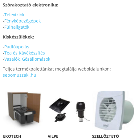
Szórakoztató elektronika:
-
Televíziók
-
Fényképezőgépek
-
Fülhallgatók
Kiskészülékek:
-
Padlóápolás
-
Tea és Kávékészítés
-
Vasalók, Gőzállomások
Teljes termékpalettánkat megtalálja weboldalunkon:
sebomuszaki.hu
EKOTECH
VILPE
SZELLŐZTETŐ