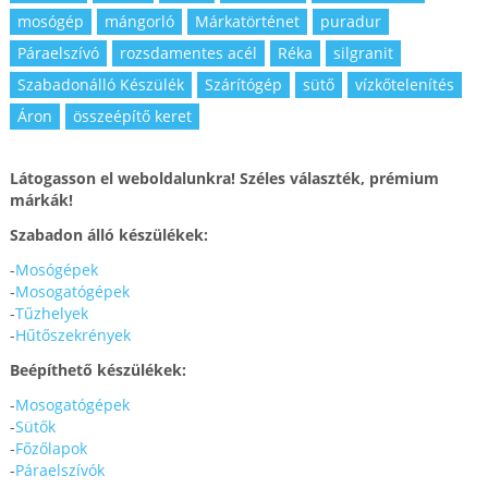
mosógép
mángorló
Márkatörténet
puradur
Páraelszívó
rozsdamentes acél
Réka
silgranit
Szabadonálló Készülék
Szárítógép
sütő
vízkőtelenítés
Áron
összeépítő keret
Látogasson el weboldalunkra! Széles választék, prémium
márkák!
Szabadon álló készülékek:
-
Mosógépek
-
Mosogatógépek
-
Tűzhelyek
-
Hűtőszekrények
Beépíthető készülékek:
-
Mosogatógépek
-
Sütők
-
Főzőlapok
-
Páraelszívók