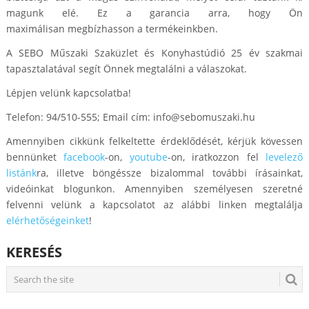
magunk elé. Ez a garancia arra, hogy Ön
maximálisan megbízhasson a termékeinkben.
A SEBO Műszaki Szaküzlet és Konyhastúdió 25 év szakmai
tapasztalatával segít Önnek megtalálni a válaszokat.
Lépjen velünk kapcsolatba!
Telefon: 94/510-555; Email cím:
info@sebomuszaki.hu
Amennyiben cikkünk felkeltette érdeklődését, kérjük kövessen
bennünket
facebook
-on,
youtube
-on, iratkozzon fel
levelező
listánk
ra, illetve böngéssze bizalommal további írásainkat,
videóinkat blogunkon. Amennyiben személyesen szeretné
felvenni velünk a kapcsolatot az alábbi linken megtalálja
elérhetőségeinket
!
KERESÉS