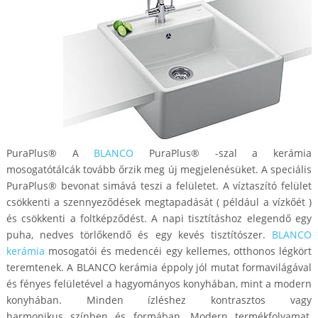
PuraPlus® A
BLANCO
PuraPlus® -szal a kerámia
mosogatótálcák tovább őrzik meg új megjelenésüket. A speciális
PuraPlus® bevonat simává teszi a felületet. A víztaszító felület
csökkenti a szennyeződések megtapadását ( például a vízkőét )
és csökkenti a foltképződést. A napi tisztításhoz elegendő egy
puha, nedves törlőkendő és egy kevés tisztítószer.
BLANCO
kerámia
mosogatói és medencéi egy kellemes, otthonos légkört
teremtenek. A BLANCO kerámia éppoly jól mutat formavilágával
és fényes felületével a hagyományos konyhában, mint a modern
konyhában. Minden ízléshez kontrasztos vagy
harmonikus színben és formában. Modern termékfolyamat,