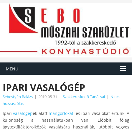
MENU
IPARI VASALÓGÉP
Sebestyén Balázs
|
2019-05-31
|
Szakkereskedő Tanácsai
|
Nincs
hozzászólás
Ipari
vasalógép
ek alatt
mángorlókat
, és ipari vasalókat értünk. A
különbség a használatukban van. Előbbit főleg
ágytextíliák,törölközők vasalására használják, utóbbit vegyes