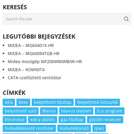
KERESÉS
LEGUTÓBBI BEJEGYZÉSEK
MIDEA – MG60401X-HR
MIDEA – MG60084TGB-HR
Midea mosógép MF200W80WB/W-HR
MIDEA – N5M90T4
CATA-szellőztető ventilátor
CÍMKÉK
AEG
Beko
beépíthető főzőlap
Beépíthető Készülék
beépíthető sütő
Blanco
blanco steelart
Eco program
Electrolux
extra öblítés
gáz főzőlap
gőzölő rendszer
hulladékkezelő rendszer
Hulladéktároló
ipari