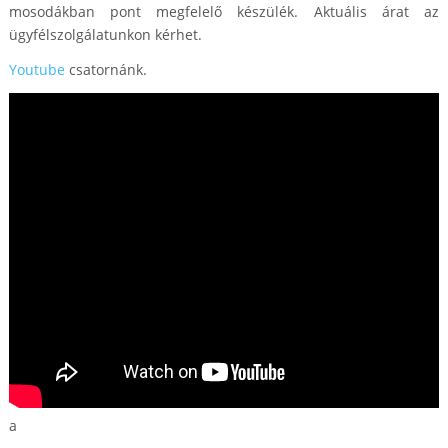
mosodákban pont megfelelő készülék. Aktuális árat az
ügyfélszolgálatunkon kérhet.
Youtube
csatornánk.
a