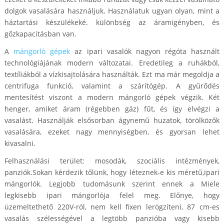
dolgok vasalására használjuk. Használatuk ugyan olyan, mint a
háztartási készülékeké. különbség az áramigényben, és
gőzkapacitásban van.
A
mángorló gépek
az ipari vasalók nagyon régóta használt
technológiájának modern változatai. Eredetileg a ruhákból,
textíliákból a vízkisajtolására használták. Ezt ma már megoldja a
centrifuga funkció, valamint a szárítógép. A gyűrődés
mentesítést viszont a modern mángorló gépek végzik. Két
henger, amiket áram (régebben gáz) fűt, és így elvégzi a
vasalást. Használják elsősorban ágynemű huzatok, törölközők
vasalására, ezeket nagy mennyiségben, és gyorsan lehet
kivasalni.
Felhasználási terület: mosodák, szociális intézmények,
panziók.Sokan kérdezik tőlünk, hogy léteznek-e kis méretű,ipari
mángorlók. Legjobb tudomásunk szerint ennek a Miele
legkisebb ipari mángorlója felel meg. Előnye, hogy
üzemeltethető 220V-ról, nem kell fixen lerögzíteni, 87 cm-es
vasalás szélességével a legtöbb panzióba vagy kisebb