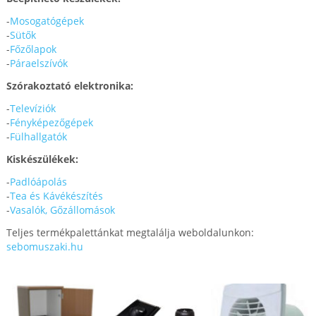
-
Mosogatógépek
-
Sütők
-
Főzőlapok
-
Páraelszívók
Szórakoztató elektronika:
-
Televíziók
-
Fényképezőgépek
-
Fülhallgatók
Kiskészülékek:
-
Padlóápolás
-
Tea és Kávékészítés
-
Vasalók, Gőzállomások
Teljes termékpalettánkat megtalálja weboldalunkon:
sebomuszaki.hu