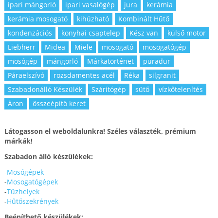
ipari mángorló
ipari vasalógép
jura
kerámia
kerámia mosogató
kihúzható
Kombinált Hűtő
kondenzációs
konyhai csaptelep
Kész van
külső motor
Liebherr
Midea
Miele
mosogató
mosogatógép
mosógép
mángorló
Márkatörténet
puradur
Páraelszívó
rozsdamentes acél
Réka
silgranit
Szabadonálló Készülék
Szárítógép
sütő
vízkőtelenítés
Áron
összeépítő keret
Látogasson el weboldalunkra! Széles választék, prémium
márkák!
Szabadon álló készülékek:
-
Mosógépek
-
Mosogatógépek
-
Tűzhelyek
-
Hűtőszekrények
Beépíthető készülékek: