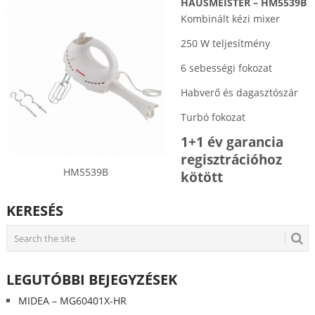
HAUSMEISTER – HM5539B
Kombinált kézi mixer
250 W teljesítmény
6 sebességi fokozat
Habverő és dagasztószár
Turbó fokozat
1+1 év garancia
regisztrációhoz
HM5539B
kötött
KERESÉS
LEGUTÓBBI BEJEGYZÉSEK
MIDEA – MG60401X-HR