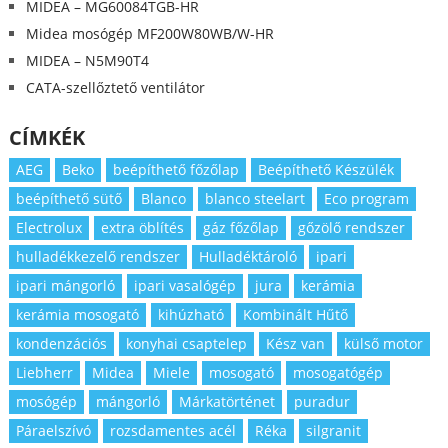
MIDEA – MG60084TGB-HR
Midea mosógép MF200W80WB/W-HR
MIDEA – N5M90T4
CATA-szellőztető ventilátor
CÍMKÉK
AEG
Beko
beépíthető főzőlap
Beépíthető Készülék
beépíthető sütő
Blanco
blanco steelart
Eco program
Electrolux
extra öblítés
gáz főzőlap
gőzölő rendszer
hulladékkezelő rendszer
Hulladéktároló
ipari
ipari mángorló
ipari vasalógép
jura
kerámia
kerámia mosogató
kihúzható
Kombinált Hűtő
kondenzációs
konyhai csaptelep
Kész van
külső motor
Liebherr
Midea
Miele
mosogató
mosogatógép
mosógép
mángorló
Márkatörténet
puradur
Páraelszívó
rozsdamentes acél
Réka
silgranit