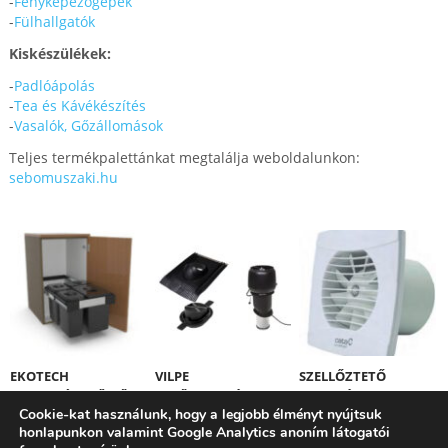
-
Fényképezőgépek
-
Fülhallgatók
Kiskészülékek:
-
Padlóápolás
-
Tea és Kávékészítés
-
Vasalók, Gőzállomások
Teljes termékpalettánkat megtalálja weboldalunkon:
sebomuszaki.hu
EKOTECH
VILPE
SZELLŐZTETŐ
HULLADÉKGYŰJTŐK
TETŐVENTILÁTOROK
VENTILÁTORT
Cookie-kat használunk, hogy a legjobb élményt nyújtsuk
VÁSÁROLT ÉS NEM
honlapunkon valamint Google Analytics anoním látogatói
SZÍV? NEM A