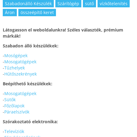
Szabadonálló Készülék
Szárítógép
sütő
vízkőtelenítés
Áron
összeépítő keret
Látogasson el weboldalunkra! Széles választék, prémium
márkák!
Szabadon álló készülékek:
-
Mosógépek
-
Mosogatógépek
-
Tűzhelyek
-
Hűtőszekrények
Beépíthető készülékek:
-
Mosogatógépek
-
Sütők
-
Főzőlapok
-
Páraelszívók
Szórakoztató elektronika:
-
Televíziók