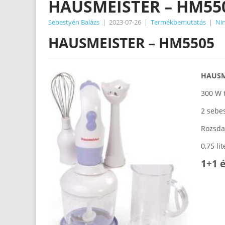
HAUSMEISTER – HM55
Sebestyén Balázs
|
2023-07-26
|
Termékbemutatás
|
Nin
HAUSMEISTER – HM5505
HAUSM
300 W 
2 sebes
Rozsda
0,75 li
1+1 é