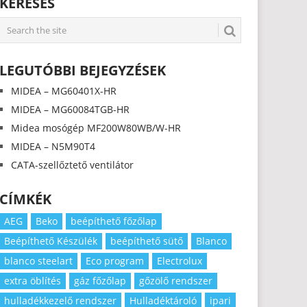
KERESÉS
LEGUTÓBBI BEJEGYZÉSEK
MIDEA – MG60401X-HR
MIDEA – MG60084TGB-HR
Midea mosógép MF200W80WB/W-HR
MIDEA – N5M90T4
CATA-szellőztető ventilátor
CÍMKÉK
AEG
Beko
beépíthető főzőlap
Beépíthető Készülék
beépíthető sütő
Blanco
blanco steelart
Eco program
Electrolux
extra öblítés
gáz főzőlap
gőzölő rendszer
hulladékkezelő rendszer
Hulladéktároló
ipari