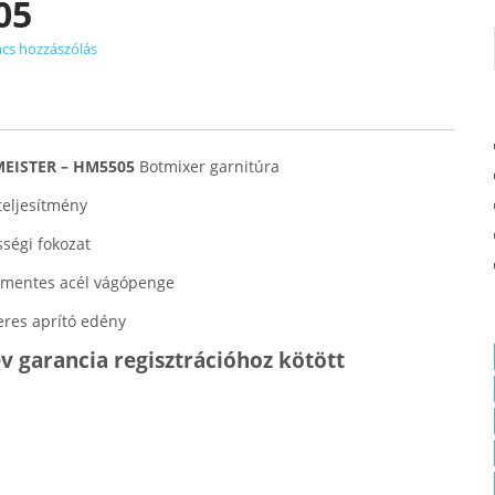
05
cs hozzászólás
EISTER – HM5505
Botmixer garnitúra
teljesítmény
ségi fokozat
mentes acél vágópenge
teres aprító edény
v garancia regisztrációhoz kötött