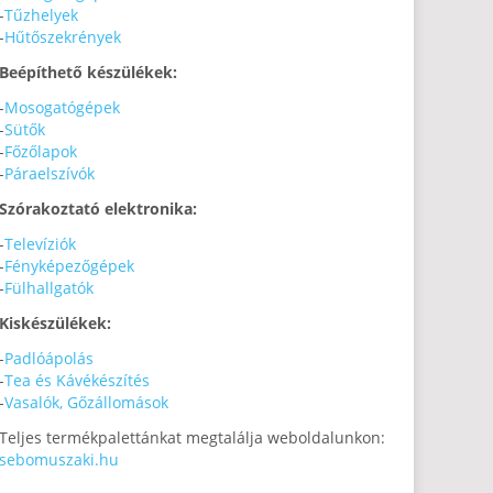
-
Tűzhelyek
-
Hűtőszekrények
Beépíthető készülékek:
-
Mosogatógépek
-
Sütők
-
Főzőlapok
-
Páraelszívók
Szórakoztató elektronika:
-
Televíziók
-
Fényképezőgépek
-
Fülhallgatók
Kiskészülékek:
-
Padlóápolás
-
Tea és Kávékészítés
-
Vasalók, Gőzállomások
Teljes termékpalettánkat megtalálja weboldalunkon:
sebomuszaki.hu