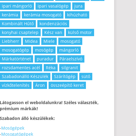
ipari mángorló
ipari vasalógép
jura
kerámia
kerámia mosogató
kihúzható
Kombinált Hűtő
kondenzációs
konyhai csaptelep
Kész van
külső motor
Liebherr
Midea
Miele
mosogató
mosogatógép
mosógép
mángorló
Márkatörténet
puradur
Páraelszívó
rozsdamentes acél
Réka
silgranit
Szabadonálló Készülék
Szárítógép
sütő
vízkőtelenítés
Áron
összeépítő keret
Látogasson el weboldalunkra! Széles választék,
prémium márkák!
Szabadon álló készülékek:
-
Mosógépek
-
Mosogatógépek