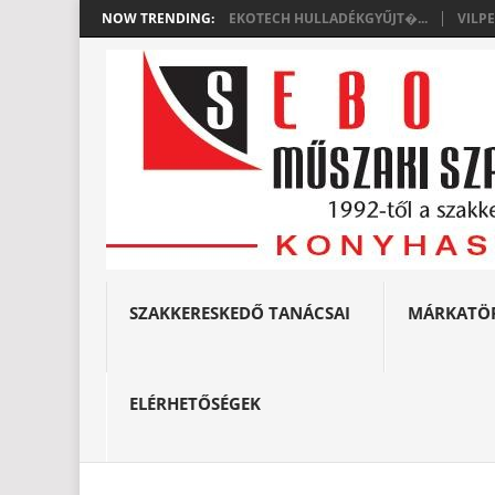
NOW TRENDING:
EKOTECH HULLADÉKGYŰJT�...
VILP
SZAKKERESKEDŐ TANÁCSAI
MÁRKATÖ
ELÉRHETŐSÉGEK