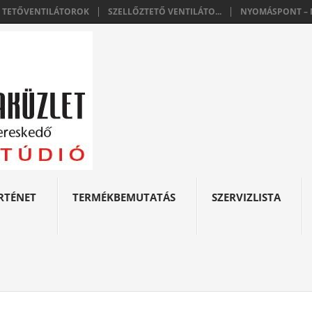
E TETŐVENTILÁTOROK
SZELLŐZTETŐ VENTILÁTO...
NYOMÁSPONT – N
RTÉNET
TERMÉKBEMUTATÁS
SZERVIZLISTA