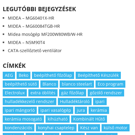
LEGUTÓBBI BEJEGYZÉSEK
MIDEA – MG60401X-HR
MIDEA – MG60084TGB-HR
Midea mosógép MF200W80WB/W-HR
MIDEA – N5M90T4
CATA-szellőztető ventilátor
CÍMKÉK
AEG
Beko
beépíthető főzőlap
Beépíthető Készülék
beépíthető sütő
Blanco
blanco steelart
Eco program
Electrolux
extra öblítés
gáz főzőlap
gőzölő rendszer
hulladékkezelő rendszer
Hulladéktároló
ipari
ipari mángorló
ipari vasalógép
jura
kerámia
kerámia mosogató
kihúzható
Kombinált Hűtő
kondenzációs
konyhai csaptelep
Kész van
külső motor