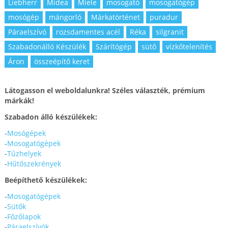
Liebherr
Midea
Miele
mosogató
mosogatógép
mosógép
mángorló
Márkatörténet
puradur
Páraelszívó
rozsdamentes acél
Réka
silgranit
Szabadonálló Készülék
Szárítógép
sütő
vízkőtelenítés
Áron
összeépítő keret
Látogasson el weboldalunkra! Széles választék, prémium
márkák!
Szabadon álló készülékek:
-
Mosógépek
-
Mosogatógépek
-
Tűzhelyek
-
Hűtőszekrények
Beépíthető készülékek:
-
Mosogatógépek
-
Sütők
-
Főzőlapok
-
Páraelszívók