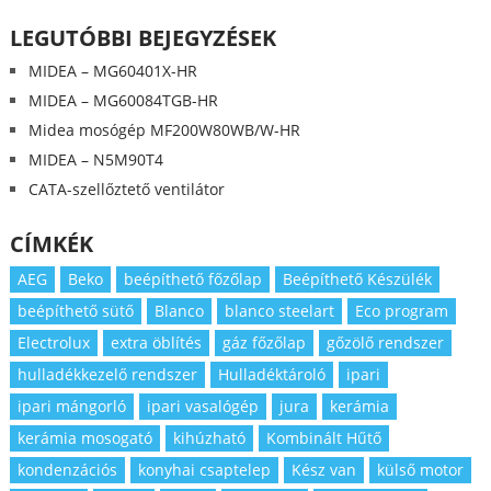
LEGUTÓBBI BEJEGYZÉSEK
MIDEA – MG60401X-HR
MIDEA – MG60084TGB-HR
Midea mosógép MF200W80WB/W-HR
MIDEA – N5M90T4
CATA-szellőztető ventilátor
CÍMKÉK
AEG
Beko
beépíthető főzőlap
Beépíthető Készülék
beépíthető sütő
Blanco
blanco steelart
Eco program
Electrolux
extra öblítés
gáz főzőlap
gőzölő rendszer
hulladékkezelő rendszer
Hulladéktároló
ipari
ipari mángorló
ipari vasalógép
jura
kerámia
kerámia mosogató
kihúzható
Kombinált Hűtő
kondenzációs
konyhai csaptelep
Kész van
külső motor