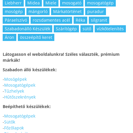
Liebherr
Midea
Miele
mosogató
mosogatógép
mosógép
mángorló
Márkatörténet
puradur
Páraelszívó
rozsdamentes acél
Réka
silgranit
Szabadonálló Készülék
Szárítógép
sütő
vízkőtelenítés
Áron
összeépítő keret
Látogasson el weboldalunkra! Széles választék, prémium
márkák!
Szabadon álló készülékek:
-
Mosógépek
-
Mosogatógépek
-
Tűzhelyek
-
Hűtőszekrények
Beépíthető készülékek:
-
Mosogatógépek
-
Sütők
-
Főzőlapok