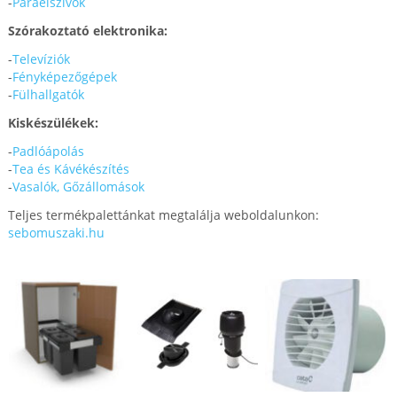
-
Páraelszívók
Szórakoztató elektronika:
-
Televíziók
-
Fényképezőgépek
-
Fülhallgatók
Kiskészülékek:
-
Padlóápolás
-
Tea és Kávékészítés
-
Vasalók, Gőzállomások
Teljes termékpalettánkat megtalálja weboldalunkon:
sebomuszaki.hu