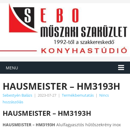
MENU
HAUSMEISTER – HM3193H
Sebestyén Balázs
|
2023-07-27
|
Termékbemutatás
|
Nincs
hozzászólás
HAUSMEISTER – HM3193H
HAUSMEISTER – HM3193H
Alulfagyasztós hűtőszekrény inox