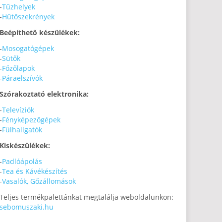
-
Tűzhelyek
-
Hűtőszekrények
Beépíthető készülékek:
-
Mosogatógépek
-
Sütők
-
Főzőlapok
-
Páraelszívók
Szórakoztató elektronika:
-
Televíziók
-
Fényképezőgépek
-
Fülhallgatók
Kiskészülékek:
-
Padlóápolás
-
Tea és Kávékészítés
-
Vasalók, Gőzállomások
Teljes termékpalettánkat megtalálja weboldalunkon:
sebomuszaki.hu