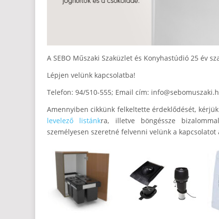
A SEBO Műszaki Szaküzlet és Konyhastúdió 25 év sza
Lépjen velünk kapcsolatba!
Telefon: 94/510-555; Email cím:
info@sebomuszaki.
Amennyiben cikkünk felkeltette érdeklődését, kérj
levelező listánk
ra, illetve böngéssze bizalomma
személyesen szeretné felvenni velünk a kapcsolatot 