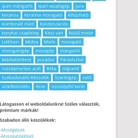
ipari mángorló
ipari vasalógép
jura
kerámia
kerámia mosogató
kihúzható
Kombinált Hűtő
kondenzációs
konyhai csaptelep
Kész van
külső motor
Liebherr
Midea
Miele
mosogató
mosogatógép
mosógép
mángorló
Márkatörténet
puradur
Páraelszívó
rozsdamentes acél
Réka
silgranit
Szabadonálló Készülék
Szárítógép
sütő
vízkőtelenítés
Áron
összeépítő keret
Látogasson el weboldalunkra! Széles választék,
prémium márkák!
Szabadon álló készülékek:
-
Mosógépek
-
Mosogatógépek