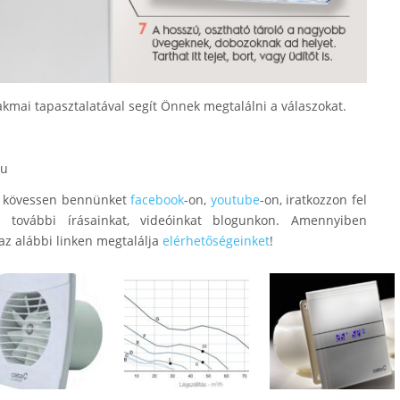
kmai tapasztalatával segít Önnek megtalálni a válaszokat.
hu
ük kövessen bennünket
facebook
-on,
youtube
-on, iratkozzon fel
l további írásainkat, videóinkat blogunkon. Amennyiben
az alábbi linken megtalálja
elérhetőségeinket
!