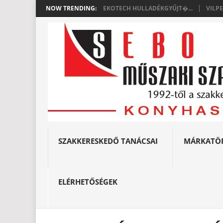
NOW TRENDING:
EKOTECH HULLADÉKGYŰJT�...
VILP
SZAKKERESKEDŐ TANÁCSAI
MÁRKATÖ
ELÉRHETŐSÉGEK