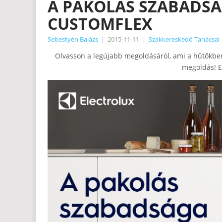
A PAKOLÁS SZABADSÁ
CUSTOMFLEX
Sebestyén Balázs
|
2015-11-11
|
Szakkereskedő Tanácsai
Olvasson a legújabb megoldásáról, ami a hűtőkbe
megoldás! E