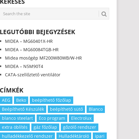
KERESÉS
LEGUTÓBBI BEJEGYZÉSEK
MIDEA – MG60401X-HR
MIDEA – MG60084TGB-HR
Midea mosógép MF200W80WB/W-HR
MIDEA – N5M90T4
CATA-szellőztető ventilátor
CÍMKÉK
AEG
Beko
beépíthető főzőlap
Beépíthető Készülék
beépíthető sütő
Blanco
blanco steelart
Eco program
Electrolux
extra öblítés
gáz főzőlap
gőzölő rendszer
hulladékkezelő rendszer
Hulladéktároló
ipari