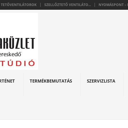
E TETŐVENTILÁTOROK
SZELLŐZTETŐ VENTILÁTO...
NYOMÁSPONT – N
RTÉNET
TERMÉKBEMUTATÁS
SZERVIZLISTA