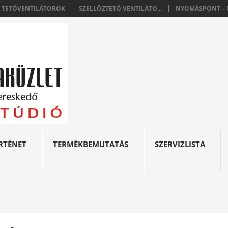
E TETŐVENTILÁTOROK
SZELLŐZTETŐ VENTILÁTO...
NYOMÁSPONT – N
RTÉNET
TERMÉKBEMUTATÁS
SZERVIZLISTA