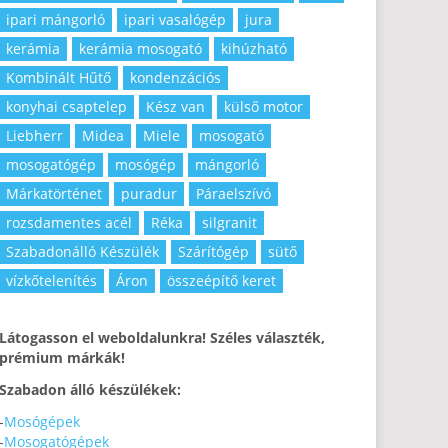
ipari mángorló
ipari vasalógép
jura
kerámia
kerámia mosogató
kihúzható
Kombinált Hűtő
kondenzációs
konyhai csaptelep
Kész van
külső motor
Liebherr
Midea
Miele
mosogató
mosogatógép
mosógép
mángorló
Márkatörténet
puradur
Páraelszívó
rozsdamentes acél
Réka
silgranit
Szabadonálló Készülék
Szárítógép
sütő
vízkőtelenítés
Áron
összeépítő keret
Látogasson el weboldalunkra! Széles választék,
prémium márkák!
Szabadon álló készülékek:
-
Mosógépek
-
Mosogatógépek