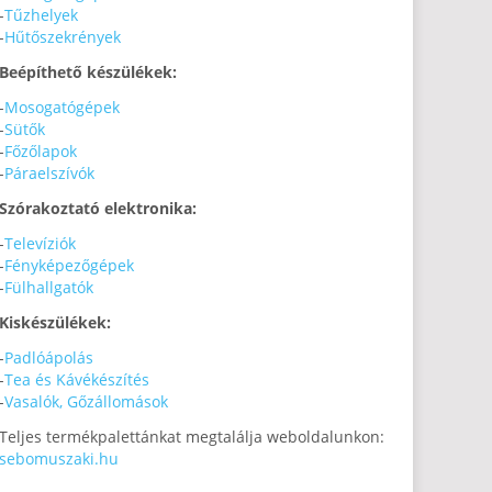
-
Tűzhelyek
-
Hűtőszekrények
Beépíthető készülékek:
-
Mosogatógépek
-
Sütők
-
Főzőlapok
-
Páraelszívók
Szórakoztató elektronika:
-
Televíziók
-
Fényképezőgépek
-
Fülhallgatók
Kiskészülékek:
-
Padlóápolás
-
Tea és Kávékészítés
-
Vasalók, Gőzállomások
Teljes termékpalettánkat megtalálja weboldalunkon:
sebomuszaki.hu