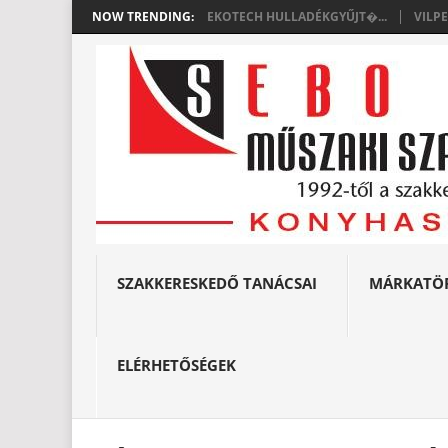
NOW TRENDING:
EKOTECH HULLADÉKGYŰJT�...
VILP
SZAKKERESKEDŐ TANÁCSAI
MÁRKATÖ
ELÉRHETŐSÉGEK