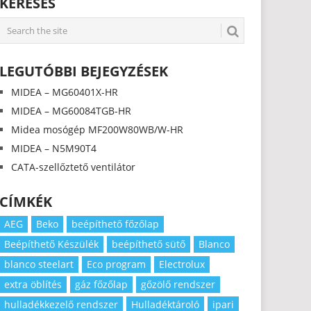
KERESÉS
LEGUTÓBBI BEJEGYZÉSEK
MIDEA – MG60401X-HR
MIDEA – MG60084TGB-HR
Midea mosógép MF200W80WB/W-HR
MIDEA – N5M90T4
CATA-szellőztető ventilátor
CÍMKÉK
AEG
Beko
beépíthető főzőlap
Beépíthető Készülék
beépíthető sütő
Blanco
blanco steelart
Eco program
Electrolux
extra öblítés
gáz főzőlap
gőzölő rendszer
hulladékkezelő rendszer
Hulladéktároló
ipari