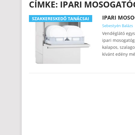
CÍMKE:
IPARI MOSOGATÓ
IPARI MOS
SZAKKERESKEDŐ TANÁCSAI
Sebestyén Balázs
Vendéglátó egys
ipari mosogatóg
kalapos, szalag
kívánt edény mér