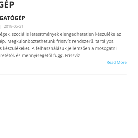
GÉP
OGATÓGÉP
|
2019-05-31
égek, szociális létesítmények elengedhetetlen készüléke az
ép. Megkülönböztethetünk frissvíz rendszerű, tartályos,
os készülékeket. A felhasználásuk jellemzően a mosogatni
etétől, és mennyiségétől függ. Frissvíz
Read More