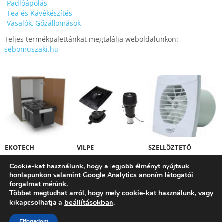
-
Padlóápolás
-
Tea és Kávékészítés
-
Vasalók, Gőzállomások
Teljes termékpalettánkat megtalálja weboldalunkon:
sebomuszaki.hu
EKOTECH
VILPE
SZELLŐZTETŐ
HULLADÉKGYŰJTŐK
TETŐVENTILÁTOROK
VENTILÁTORT
Cookie-kat használunk, hogy a legjobb élményt nyújtsuk
VÁSÁROLT ÉS NEM
honlapunkon valamint Google Analytics anoním látogatói
SZÍV? NEM A
forgalmat mérünk.
KÉSZÜLÉKÉBEN VAN
Többet megtudhat arról, hogy mely cookie-kat használunk, vagy
A HIBA!
beállításokban
kikapcsolhatja a
.
Elfogadom