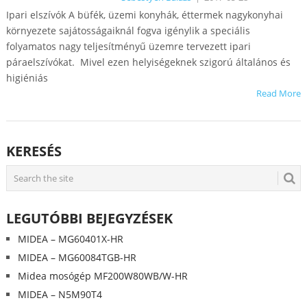
Ipari elszívók A büfék, üzemi konyhák, éttermek nagykonyhai
környezete sajátosságaiknál fogva igénylik a speciális
folyamatos nagy teljesítményű üzemre tervezett ipari
páraelszívókat. Mivel ezen helyiségeknek szigorú általános és
higiéniás
Read More
KERESÉS
LEGUTÓBBI BEJEGYZÉSEK
MIDEA – MG60401X-HR
MIDEA – MG60084TGB-HR
Midea mosógép MF200W80WB/W-HR
MIDEA – N5M90T4