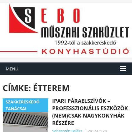
MENU
CÍMKE:
ÉTTEREM
IPARI PÁRAELSZÍVÓK –
SZAKKERESKEDŐ
PROFESSZIONÁLIS ESZKÖZÖK
TANÁCSAI
(NEM)CSAK NAGYKONYHÁK
RÉSZÉRE
Sebestyén Balázs
|
2017-05-28