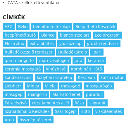
CATA-szellőztető ventilátor
CÍMKÉK
AEG
Beko
beépíthető főzőlap
Beépíthető Készülék
beépíthető sütő
Blanco
blanco steelart
Eco program
Electrolux
extra öblítés
gáz főzőlap
gőzölő rendszer
hulladékkezelő rendszer
Hulladéktároló
ipari
ipari mángorló
ipari vasalógép
jura
kerámia
kerámia mosogató
kihúzható
Kombinált Hűtő
kondenzációs
konyhai csaptelep
Kész van
külső motor
Liebherr
Midea
Miele
mosogató
mosogatógép
mosógép
mángorló
Márkatörténet
puradur
Páraelszívó
rozsdamentes acél
Réka
silgranit
Szabadonálló Készülék
Szárítógép
sütő
vízkőtelenítés
Áron
összeépítő keret