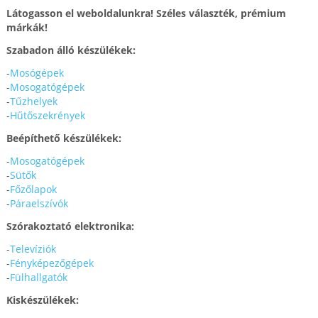
Látogasson el weboldalunkra! Széles választék, prémium
márkák!
Szabadon álló készülékek:
-
Mosógépek
-
Mosogatógépek
-
Tűzhelyek
-
Hűtőszekrények
Beépíthető készülékek:
-
Mosogatógépek
-
Sütők
-
Főzőlapok
-
Páraelszívók
Szórakoztató elektronika:
-
Televíziók
-
Fényképezőgépek
-
Fülhallgatók
Kiskészülékek: