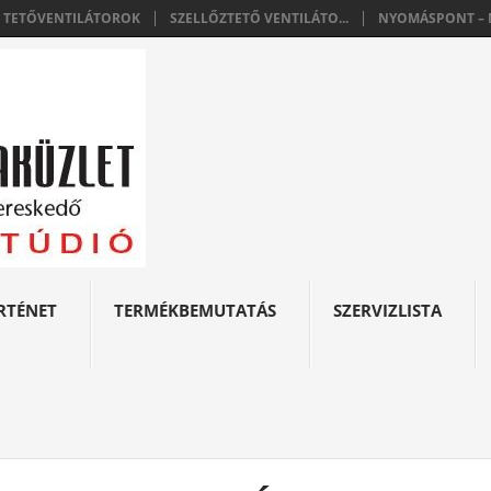
E TETŐVENTILÁTOROK
SZELLŐZTETŐ VENTILÁTO...
NYOMÁSPONT – N
RTÉNET
TERMÉKBEMUTATÁS
SZERVIZLISTA