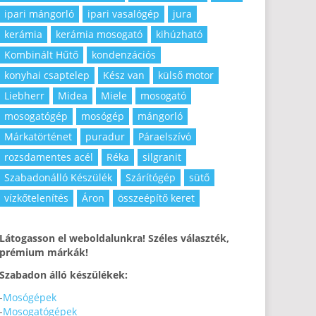
ipari mángorló
ipari vasalógép
jura
kerámia
kerámia mosogató
kihúzható
Kombinált Hűtő
kondenzációs
konyhai csaptelep
Kész van
külső motor
Liebherr
Midea
Miele
mosogató
mosogatógép
mosógép
mángorló
Márkatörténet
puradur
Páraelszívó
rozsdamentes acél
Réka
silgranit
Szabadonálló Készülék
Szárítógép
sütő
vízkőtelenítés
Áron
összeépítő keret
Látogasson el weboldalunkra! Széles választék,
prémium márkák!
Szabadon álló készülékek:
-
Mosógépek
-
Mosogatógépek