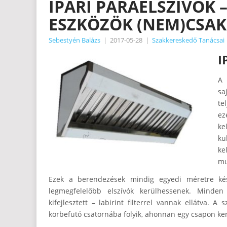
IPARI PÁRAELSZÍVÓK 
ESZKÖZÖK (NEM)CSA
Sebestyén Balázs
|
2017-05-28
|
Szakkereskedő Tanácsai
I
A 
sa
te
ez
ke
ku
ke
mu
Ezek a berendezések mindig egyedi méretre kés
legmegfelelőbb elszívók kerülhessenek. Minden 
kifejlesztett – labirint filterrel vannak ellátva. 
körbefutó csatornába folyik, ahonnan egy csapon ker