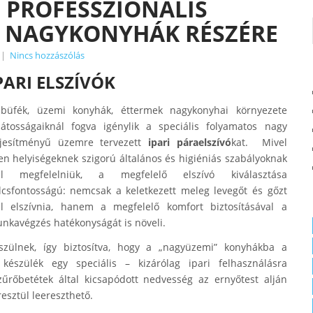
– PROFESSZIONÁLIS
K NAGYKONYHÁK RÉSZÉRE
|
Nincs hozzászólás
PARI ELSZÍVÓK
büfék, üzemi konyhák, éttermek nagykonyhai környezete
játosságaiknál fogva igénylik a speciális folyamatos nagy
ljesítményű üzemre tervezett
ipari páraelszívó
kat. Mivel
en helyiségeknek szigorú általános és higiéniás szabályoknak
ll megfelelniük, a megfelelő elszívó kiválasztása
lcsfontosságú: nemcsak a keletkezett meleg levegőt és gőzt
ll elszívnia, hanem a megfelelő komfort biztosításával a
nkavégzés hatékonyságát is növeli.
zülnek, így biztosítva, hogy a „nagyüzemi” konyhákba a
készülék egy speciális – kizárólag ipari felhasználásra
A szűrőbetétek által kicsapódott nedvesség az ernyőtest alján
esztül leereszthető.