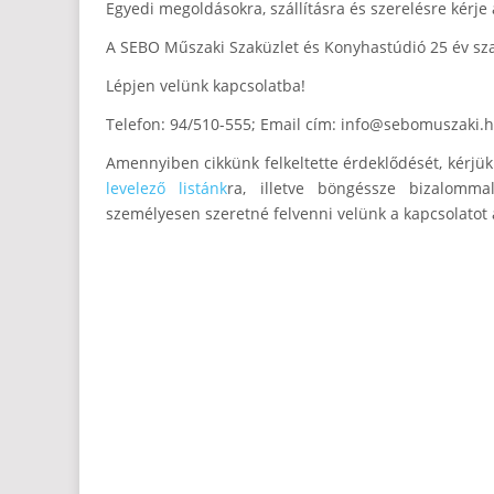
Egyedi megoldásokra, szállításra és szerelésre kérje
A SEBO Műszaki Szaküzlet és Konyhastúdió 25 év sza
Lépjen velünk kapcsolatba!
Telefon: 94/510-555; Email cím:
info@sebomuszaki.
Amennyiben cikkünk felkeltette érdeklődését, kérj
levelező listánk
ra, illetve böngéssze bizalomma
személyesen szeretné felvenni velünk a kapcsolatot 