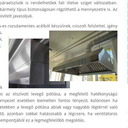
áraelszívók is rendelhetőek fali illetve sziget változatban.
gy bármely típus biztonságosan rögzíthető a mennyezetre is. Az
itelt javasoljuk.
-es rozsdamentes acélból készülnek, csisz
olt felülettel, igény
s,
,
.
ek
os az elszívott levegő pótlása, a megfelelő hatékonyságú
rnyezet esetében kiemelten fontos tényező, különösen ha
tekben a levegő pótlása ablak vagy nagyobb légtérrel való
hető, azonban sokkal hatásosabb a légcsere, ha ventilátoros
szempontjából ez a legmegfelelőbb megoldás.