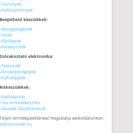
-
Tűzhelyek
-
Hűtőszekrények
Beépíthető készülékek:
-
Mosogatógépek
-
Sütők
-
Főzőlapok
-
Páraelszívók
Szórakoztató elektronika:
-
Televíziók
-
Fényképezőgépek
-
Fülhallgatók
Kiskészülékek:
-
Padlóápolás
-
Tea és Kávékészítés
-
Vasalók, Gőzállomások
Teljes termékpalettánkat megtalálja weboldalunkon:
sebomuszaki.hu