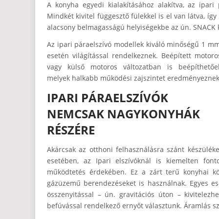
A konyha egyedi kialakításához alakítva, az ipari p
Mindkét kivitel függesztő fülekkel is el van látva, í
alacsony belmagasságú helyiségekbe az ún. SNACK kiv
Az ipari páraelszívó modellek kiváló minőségű 1 mm
esetén világítással rendelkeznek. Beépített motoro
vagy külső motoros változatban is beépíthetőek
melyek halkabb működési zajszintet eredményeznek
IPARI PÁRAELSZÍVÓK
NEMCSAK NAGYKONYHÁK
RÉSZÉRE
Akárcsak az otthoni felhasználásra szánt készülék
esetében, az Ipari elszívóknál is kiemelten font
működtetés érdekében. Ez a zárt terű konyhai kö
gázüzemű berendezéseket is használnak. Egyes ese
összenyitással – ún. gravitációs úton – kivitelez
befúvással rendelkező ernyőt választunk. Áramlás 