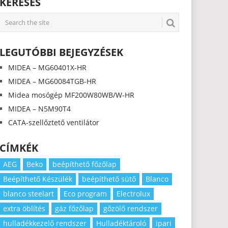
KERESÉS
LEGUTÓBBI BEJEGYZÉSEK
MIDEA – MG60401X-HR
MIDEA – MG60084TGB-HR
Midea mosógép MF200W80WB/W-HR
MIDEA – N5M90T4
CATA-szellőztető ventilátor
CÍMKÉK
AEG
Beko
beépíthető főzőlap
Beépíthető Készülék
beépíthető sütő
Blanco
blanco steelart
Eco program
Electrolux
extra öblítés
gáz főzőlap
gőzölő rendszer
hulladékkezelő rendszer
Hulladéktároló
ipari