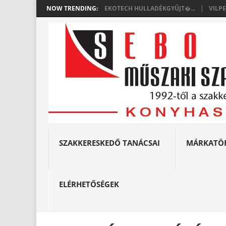
NOW TRENDING:
EKOTECH HULLADÉKGYŰJT�...
VILP
SZAKKERESKEDŐ TANÁCSAI
MÁRKATÖ
ELÉRHETŐSÉGEK