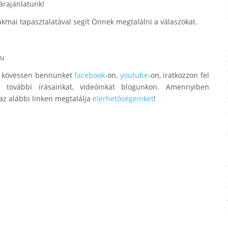
 árajánlatunk!
kmai tapasztalatával segít Önnek megtalálni a válaszokat.
hu
ük kövessen bennünket
facebook
-on,
youtube
-on, iratkozzon fel
l további írásainkat, videóinkat blogunkon. Amennyiben
az alábbi linken megtalálja
elérhetőségeinket
!