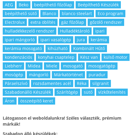
AEG
Beko
beépíthető főzőlap
Beépíthető Készülék
beépíthető sütő
Blanco
blanco steelart
Eco program
Electrolux
extra öblítés
gáz főzőlap
gőzölő rendszer
hulladékkezelő rendszer
Hulladéktároló
ipari
ipari mángorló
ipari vasalógép
jura
kerámia
kerámia mosogató
kihúzható
Kombinált Hűtő
kondenzációs
konyhai csaptelep
Kész van
külső motor
Liebherr
Midea
Miele
mosogató
mosogatógép
mosógép
mángorló
Márkatörténet
puradur
Páraelszívó
rozsdamentes acél
Réka
silgranit
Szabadonálló Készülék
Szárítógép
sütő
vízkőtelenítés
Áron
összeépítő keret
Látogasson el weboldalunkra! Széles választék, prémium
márkák!
Szabadon álló készülékek: