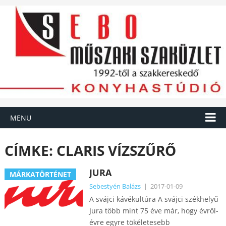
MENU
CÍMKE:
CLARIS VÍZSZŰRŐ
JURA
MÁRKATÖRTÉNET
Sebestyén Balázs
|
2017-01-09
A svájci kávékultúra A svájci székhelyű
Jura több mint 75 éve már, hogy évről-
évre egyre tökéletesebb