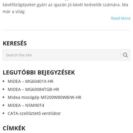
kávéfőzőgépeket gyárt az igazán jó kávét kedvelők számára. Ma
már a világ
Read More
KERESÉS
LEGUTÓBBI BEJEGYZÉSEK
MIDEA – MG60401X-HR
MIDEA – MG60084TGB-HR
Midea mosógép MF200W80WB/W-HR
MIDEA – N5M90T4
CATA-szellőztető ventilátor
CÍMKÉK