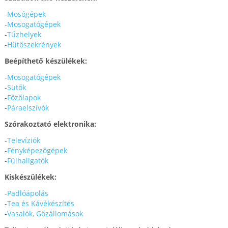
-
Mosógépek
-
Mosogatógépek
-
Tűzhelyek
-
Hűtőszekrények
Beépíthető készülékek:
-
Mosogatógépek
-
Sütők
-
Főzőlapok
-
Páraelszívók
Szórakoztató elektronika:
-
Televíziók
-
Fényképezőgépek
-
Fülhallgatók
Kiskészülékek:
-
Padlóápolás
-
Tea és Kávékészítés
-
Vasalók, Gőzállomások