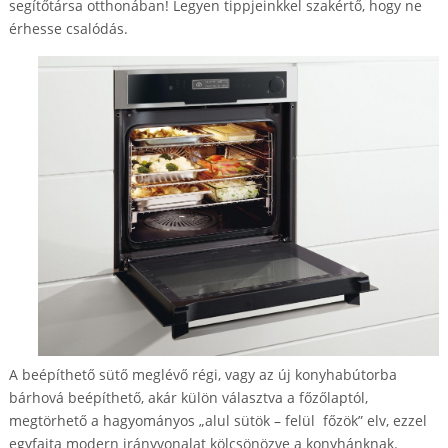
segítőtársa otthonában! Legyen tippjeinkkel szakértő, hogy ne
érhesse csalódás.
A beépíthető sütő meglévő régi, vagy az új konyhabútorba
bárhová beépíthető, akár külön választva a főzőlaptól,
megtörhető a hagyományos „alul sütök – felül főzök” elv, ezzel
egyfajta modern irányvonalat kölcsönözve a konyhánknak.