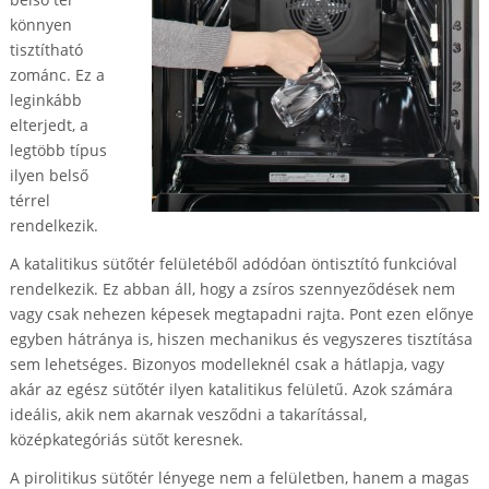
könnyen
tisztítható
zománc. Ez a
leginkább
elterjedt, a
legtöbb típus
ilyen belső
térrel
rendelkezik.
A katalitikus sütőtér felületéből adódóan öntisztító funkcióval
rendelkezik. Ez abban áll, hogy a zsíros szennyeződések nem
vagy csak nehezen képesek megtapadni rajta. Pont ezen előnye
egyben hátránya is, hiszen mechanikus és vegyszeres tisztítása
sem lehetséges. Bizonyos modelleknél csak a hátlapja, vagy
akár az egész sütőtér ilyen katalitikus felületű. Azok számára
ideális, akik nem akarnak vesződni a takarítással,
középkategóriás sütőt keresnek.
A pirolitikus sütőtér lényege nem a felületben, hanem a magas