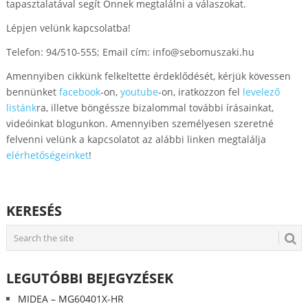
tapasztalatával segít Önnek megtalálni a válaszokat.
Lépjen velünk kapcsolatba!
Telefon: 94/510-555; Email cím:
info@sebomuszaki.hu
Amennyiben cikkünk felkeltette érdeklődését, kérjük kövessen
bennünket
facebook
-on,
youtube
-on, iratkozzon fel
levelező
listánk
ra, illetve böngéssze bizalommal további írásainkat,
videóinkat blogunkon. Amennyiben személyesen szeretné
felvenni velünk a kapcsolatot az alábbi linken megtalálja
elérhetőségeinket
!
KERESÉS
LEGUTÓBBI BEJEGYZÉSEK
MIDEA – MG60401X-HR