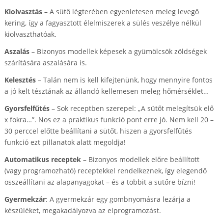
Kiolvasztás
– A sütő légterében egyenletesen meleg levegő
kering, így a fagyasztott élelmiszerek a sülés veszélye nélkül
kiolvaszthatóak.
Aszalás
– Bizonyos modellek képesek a gyümölcsök zöldségek
szárítására aszalására is.
Kelesztés
– Talán nem is kell kifejtenünk, hogy mennyire fontos
a jó kelt tésztának az állandó kellemesen meleg hőmérséklet…
Gyorsfelfűtés
– Sok receptben szerepel: „A sütőt melegítsük elő
x fokra…”. Nos ez a praktikus funkció pont erre jó. Nem kell 20 –
30 perccel előtte beállítani a sütőt, hiszen a gyorsfelfűtés
funkció ezt pillanatok alatt megoldja!
Automatikus receptek
– Bizonyos modellek előre beállított
(vagy programozható) receptekkel rendelkeznek, így elegendő
összeállítani az alapanyagokat – és a többit a sütőre bízni!
Gyermekzár
: A gyermekzár egy gombnyomásra lezárja a
készüléket, megakadályozva az elprogramozást.