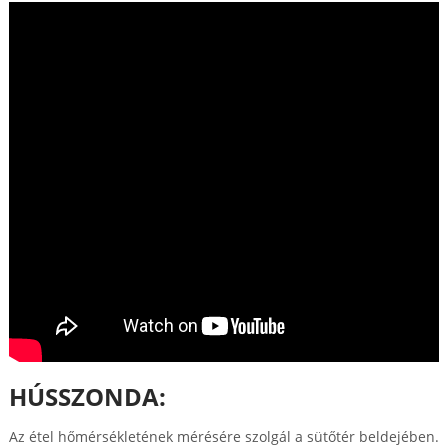
HÚSSZONDA:
Az étel hőmérsékletének mérésére szolgál a sütőtér beldejében.