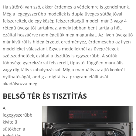
Ha sütőről van szó, akkor érdemes a védelemre is gondolnunk.
Még a legegyszerűbb modellek is dupla üveges sütőajtóval
felszereltek, de egy közép felszereltségű modell már 3 vagy 4
rétegű üvegajtót tartalmaz, amely jobban bent tartja a hőt,
ezáltal hozzáérve nem égetjük meg magunkat. Az ilyen üvegajtó
már kívülről is hideg érzetet eredményez, érdemesebb az ilyen
modelleket választani. Egyes modelleknél az üvegrétegek
szétszedhetőek, ezáltal a tisztítás is egyszerűbb. A sütők
többsége gyerekzárral felszerelt, típustól függően manuális
vagy digitális szabályozással. Míg a manuális az ajtó konkrét
nyithatóságát, addig a digitális a program elállítását
akadályozza meg.
BELSŐ TÉR ÉS TISZTÍTÁS
A
legegyszerűbb
kivitelű
sütőkben a
belső tér