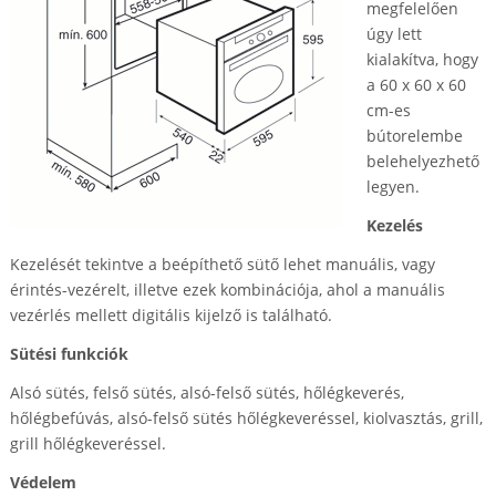
megfelelően
úgy lett
kialakítva, hogy
a 60 x 60 x 60
cm-es
bútorelembe
belehelyezhető
legyen.
Kezelés
Kezelését tekintve a beépíthető sütő lehet manuális, vagy
érintés-vezérelt, illetve ezek kombinációja, ahol a manuális
vezérlés mellett digitális kijelző is található.
Sütési funkciók
Alsó sütés, felső sütés, alsó-felső sütés, hőlégkeverés,
hőlégbefúvás, alsó-felső sütés hőlégkeveréssel, kiolvasztás, grill,
grill hőlégkeveréssel.
Védelem