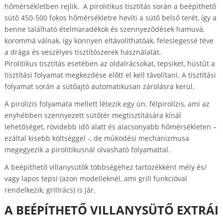
hőmérsékletben rejlik. A pirolitikus tisztítás során a beépíthető
sütő 450-500 fokos hőmérsékletre hevíti a sütő belső terét, így a
benne található ételmaradékok és szennyeződések hamuvá,
korommá válnak, így könnyen eltávolíthatóak, feleslegessé téve
a drága és veszélyes tisztítószerek használatát.
Pirolitikus tisztítás esetében az oldalrácsokat, tepsiket, hústűt a
tisztítási folyamat megkezdése előtt el kell távolítani. A tisztítási
folyamat során a sütőajtó automatikusan zárolásra kerül.
A pirolízis folyamata mellett létezik egy ún. félpirolízis, ami az
enyhébben szennyezett sütőtér megtisztítására kínál
lehetőséget, rövidebb idő alatt és alacsonyabb hőmérsékleten –
ezáltal kisebb költséggel -, de működési mechanizmusa
megegyezik a pirolitikusnál olvasható folyamattal.
A beépíthető villanysütők többségéhez tartozékként mély és/
vagy lapos tepsi (azon modelleknél, ami grill funkcióval
rendelkezik, grillrács) is jár.
A BEÉPÍTHETŐ VILLANYSÜTŐ EXTRÁI