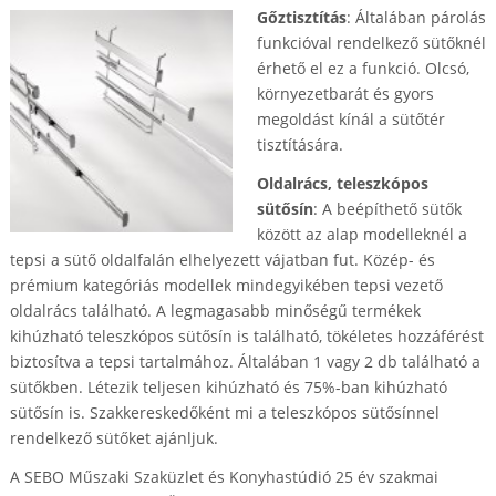
Gőztisztítás
: Általában párolás
funkcióval rendelkező sütőknél
érhető el ez a funkció. Olcsó,
környezetbarát és gyors
megoldást kínál a sütőtér
tisztítására.
Oldalrács, teleszkópos
sütősín
: A beépíthető sütők
között az alap modelleknél a
tepsi a sütő oldalfalán elhelyezett vájatban fut. Közép- és
prémium kategóriás modellek mindegyikében tepsi vezető
oldalrács található. A legmagasabb minőségű termékek
kihúzható teleszkópos sütősín is található, tökéletes hozzáférést
biztosítva a tepsi tartalmához. Általában 1 vagy 2 db található a
sütőkben. Létezik teljesen kihúzható és 75%-ban kihúzható
sütősín is. Szakkereskedőként mi a teleszkópos sütősínnel
rendelkező sütőket ajánljuk.
A SEBO Műszaki Szaküzlet és Konyhastúdió 25 év szakmai