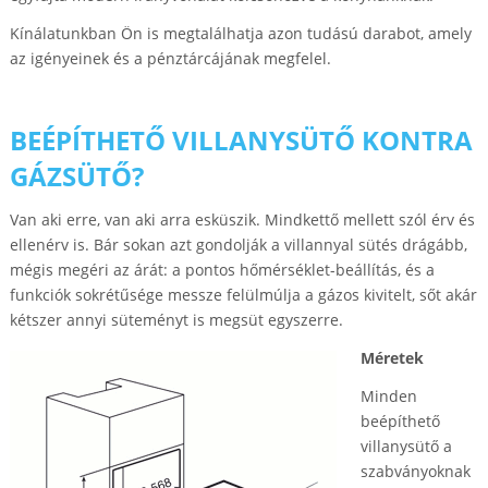
Kínálatunkban Ön is megtalálhatja azon tudású darabot, amely
az igényeinek és a pénztárcájának megfelel.
BEÉPÍTHETŐ VILLANYSÜTŐ KONTRA
GÁZSÜTŐ?
Van aki erre, van aki arra esküszik. Mindkettő mellett szól érv és
ellenérv is. Bár sokan azt gondolják a villannyal sütés drágább,
mégis megéri az árát: a pontos hőmérséklet-beállítás, és a
funkciók sokrétűsége messze felülmúlja a gázos kivitelt, sőt akár
kétszer annyi süteményt is megsüt egyszerre.
Méretek
Minden
beépíthető
villanysütő a
szabványoknak