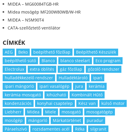
MIDEA – MG60084TGB-HR
Midea mosógép MF200W80WB/W-HR
MIDEA – N5M90T4
CATA-szellőztető ventilátor
CÍMKÉK
AEG
Beko
beépíthető főzőlap
Beépíthető Készülék
beépíthető sütő
Blanco
blanco steelart
Eco program
Electrolux
extra öblítés
gáz főzőlap
gőzölő rendszer
hulladékkezelő rendszer
Hulladéktároló
ipari
ipari mángorló
ipari vasalógép
jura
kerámia
kerámia mosogató
kihúzható
Kombinált Hűtő
kondenzációs
konyhai csaptelep
Kész van
külső motor
Liebherr
Midea
Miele
mosogató
mosogatógép
mosógép
mángorló
Márkatörténet
puradur
Páraelszívó
rozsdamentes acél
Réka
silgranit