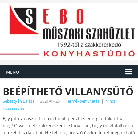
MENU
BEÉPÍTHETŐ VILLANYSÜTŐ
Sebestyén Balázs
|
2021-07-25
|
Termékbemutatás
|
Nincs
hozzászólás
Egy jól kiválasztott sütővel időt, pénzt és energiát takaríthat
meg! Olvassa el szakkereskedője tanácsait, hogy megtalálhassa
a tökéletes darabot! Ne feledje, hosszú évekre lehet megbízható