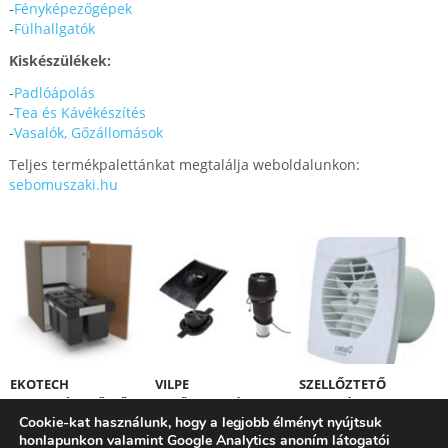
-
Fényképezőgépek
-
Fülhallgatók
Kiskészülékek:
-
Padlóápolás
-
Tea és Kávékészítés
-
Vasalók, Gőzállomások
Teljes termékpalettánkat megtalálja weboldalunkon:
sebomuszaki.hu
EKOTECH
VILPE
SZELLŐZTETŐ
HULLADÉKGYŰJTŐK
TETŐVENTILÁTOROK
VENTILÁTORT
Cookie-kat használunk, hogy a legjobb élményt nyújtsuk
VÁSÁROLT ÉS NEM
honlapunkon valamint Google Analytics anoním látogatói
SZÍV? NEM A