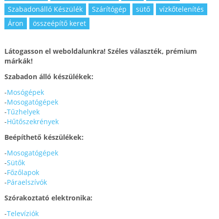
Szabadonálló Készülék
Szárítógép
sütő
vízkőtelenítés
Áron
összeépítő keret
Látogasson el weboldalunkra! Széles választék, prémium
márkák!
Szabadon álló készülékek:
-
Mosógépek
-
Mosogatógépek
-
Tűzhelyek
-
Hűtőszekrények
Beépíthető készülékek:
-
Mosogatógépek
-
Sütők
-
Főzőlapok
-
Páraelszívók
Szórakoztató elektronika:
-
Televíziók