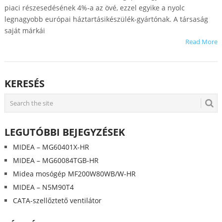
piaci részesedésének 4%-a az övé, ezzel egyike a nyolc
legnagyobb európai háztartásikészülék-gyártónak. A társaság
saját márkái
Read More
KERESÉS
LEGUTÓBBI BEJEGYZÉSEK
MIDEA – MG60401X-HR
MIDEA – MG60084TGB-HR
Midea mosógép MF200W80WB/W-HR
MIDEA – N5M90T4
CATA-szellőztető ventilátor