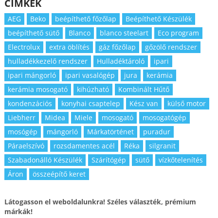
CÍMKÉK
AEG
Beko
beépíthető főzőlap
Beépíthető Készülék
beépíthető sütő
Blanco
blanco steelart
Eco program
Electrolux
extra öblítés
gáz főzőlap
gőzölő rendszer
hulladékkezelő rendszer
Hulladéktároló
ipari
ipari mángorló
ipari vasalógép
jura
kerámia
kerámia mosogató
kihúzható
Kombinált Hűtő
kondenzációs
konyhai csaptelep
Kész van
külső motor
Liebherr
Midea
Miele
mosogató
mosogatógép
mosógép
mángorló
Márkatörténet
puradur
Páraelszívó
rozsdamentes acél
Réka
silgranit
Szabadonálló Készülék
Szárítógép
sütő
vízkőtelenítés
Áron
összeépítő keret
Látogasson el weboldalunkra! Széles választék, prémium
márkák!