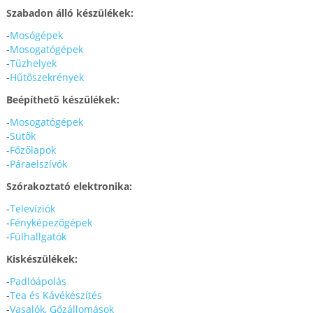
Szabadon álló készülékek:
-
Mosógépek
-
Mosogatógépek
-
Tűzhelyek
-
Hűtőszekrények
Beépíthető készülékek:
-
Mosogatógépek
-
Sütők
-
Főzőlapok
-
Páraelszívók
Szórakoztató elektronika:
-
Televíziók
-
Fényképezőgépek
-
Fülhallgatók
Kiskészülékek:
-
Padlóápolás
-
Tea és Kávékészítés
-
Vasalók, Gőzállomások