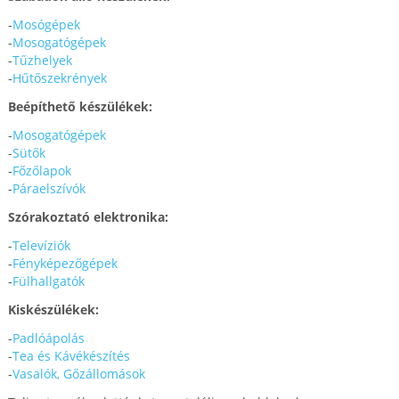
-
Mosógépek
-
Mosogatógépek
-
Tűzhelyek
-
Hűtőszekrények
Beépíthető készülékek:
-
Mosogatógépek
-
Sütők
-
Főzőlapok
-
Páraelszívók
Szórakoztató elektronika:
-
Televíziók
-
Fényképezőgépek
-
Fülhallgatók
Kiskészülékek:
-
Padlóápolás
-
Tea és Kávékészítés
-
Vasalók, Gőzállomások