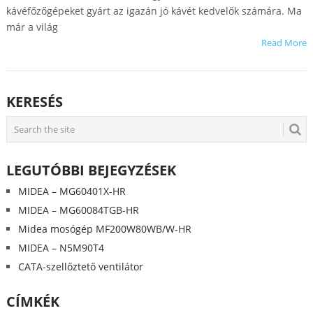
kávéfőzőgépeket gyárt az igazán jó kávét kedvelők számára. Ma
már a világ
Read More
KERESÉS
LEGUTÓBBI BEJEGYZÉSEK
MIDEA – MG60401X-HR
MIDEA – MG60084TGB-HR
Midea mosógép MF200W80WB/W-HR
MIDEA – N5M90T4
CATA-szellőztető ventilátor
CÍMKÉK