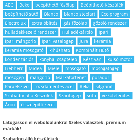
AEG
Beko
beépíthető főzőlap
Beépíthető Készülék
beépíthető sütő
Blanco
blanco steelart
Eco program
Electrolux
extra öblítés
gáz főzőlap
gőzölő rendszer
hulladékkezelő rendszer
Hulladéktároló
ipari
ipari mángorló
ipari vasalógép
jura
kerámia
kerámia mosogató
kihúzható
Kombinált Hűtő
kondenzációs
konyhai csaptelep
Kész van
külső motor
Liebherr
Midea
Miele
mosogató
mosogatógép
mosógép
mángorló
Márkatörténet
puradur
Páraelszívó
rozsdamentes acél
Réka
silgranit
Szabadonálló Készülék
Szárítógép
sütő
vízkőtelenítés
Áron
összeépítő keret
Látogasson el weboldalunkra! Széles választék, prémium
márkák!
Szabadon álló készülékek: