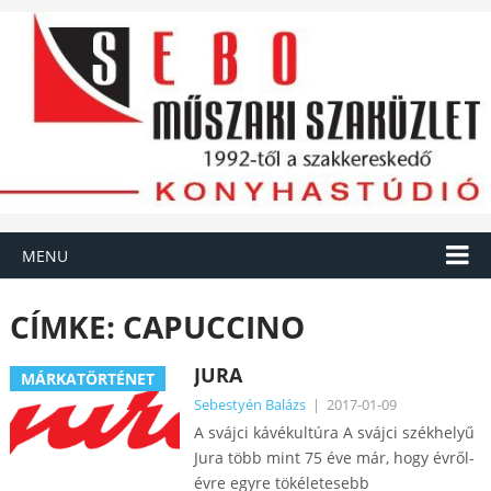
MENU
CÍMKE:
CAPUCCINO
JURA
MÁRKATÖRTÉNET
Sebestyén Balázs
|
2017-01-09
A svájci kávékultúra A svájci székhelyű
Jura több mint 75 éve már, hogy évről-
évre egyre tökéletesebb