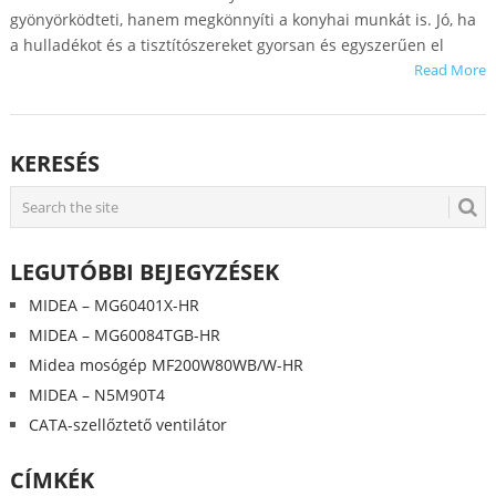
gyönyörködteti, hanem megkönnyíti a konyhai munkát is. Jó, ha
a hulladékot és a tisztítószereket gyorsan és egyszerűen el
Read More
KERESÉS
LEGUTÓBBI BEJEGYZÉSEK
MIDEA – MG60401X-HR
MIDEA – MG60084TGB-HR
Midea mosógép MF200W80WB/W-HR
MIDEA – N5M90T4
CATA-szellőztető ventilátor
CÍMKÉK