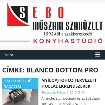
MENU
CÍMKE:
BLANCO BOTTON PRO
NYÍLÓAJTÓHOZ TERVEZETT
SZAKKERESKEDŐ
HULLADÉKRENDSZEREK
TANÁCSAI
Sebestyén Balázs
|
2015-03-18
A rendezett mosogató és az átlátható
környezet nemcsak a szemet