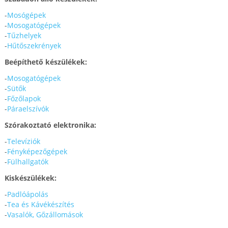
-
Mosógépek
-
Mosogatógépek
-
Tűzhelyek
-
Hűtőszekrények
Beépíthető készülékek:
-
Mosogatógépek
-
Sütők
-
Főzőlapok
-
Páraelszívók
Szórakoztató elektronika:
-
Televíziók
-
Fényképezőgépek
-
Fülhallgatók
Kiskészülékek:
-
Padlóápolás
-
Tea és Kávékészítés
-
Vasalók, Gőzállomások