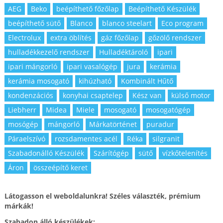
AEG
Beko
beépíthető főzőlap
Beépíthető Készülék
beépíthető sütő
Blanco
blanco steelart
Eco program
Electrolux
extra öblítés
gáz főzőlap
gőzölő rendszer
hulladékkezelő rendszer
Hulladéktároló
ipari
ipari mángorló
ipari vasalógép
jura
kerámia
kerámia mosogató
kihúzható
Kombinált Hűtő
kondenzációs
konyhai csaptelep
Kész van
külső motor
Liebherr
Midea
Miele
mosogató
mosogatógép
mosógép
mángorló
Márkatörténet
puradur
Páraelszívó
rozsdamentes acél
Réka
silgranit
Szabadonálló Készülék
Szárítógép
sütő
vízkőtelenítés
Áron
összeépítő keret
Látogasson el weboldalunkra! Széles választék, prémium
márkák!
Szabadon álló készülékek: