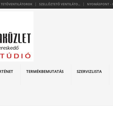
E TETŐVENTILÁTOROK
SZELLŐZTETŐ VENTILÁTO...
NYOMÁSPONT – N
RTÉNET
TERMÉKBEMUTATÁS
SZERVIZLISTA