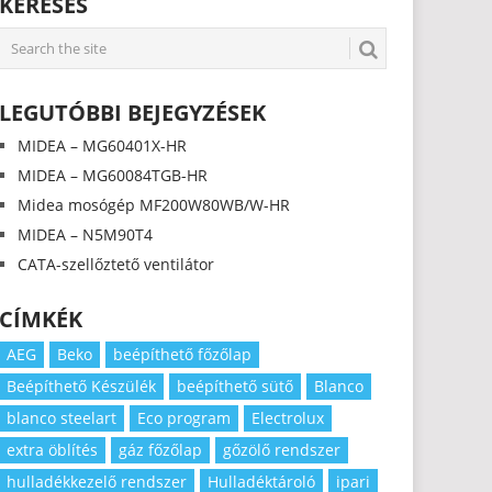
KERESÉS
LEGUTÓBBI BEJEGYZÉSEK
MIDEA – MG60401X-HR
MIDEA – MG60084TGB-HR
Midea mosógép MF200W80WB/W-HR
MIDEA – N5M90T4
CATA-szellőztető ventilátor
CÍMKÉK
AEG
Beko
beépíthető főzőlap
Beépíthető Készülék
beépíthető sütő
Blanco
blanco steelart
Eco program
Electrolux
extra öblítés
gáz főzőlap
gőzölő rendszer
hulladékkezelő rendszer
Hulladéktároló
ipari