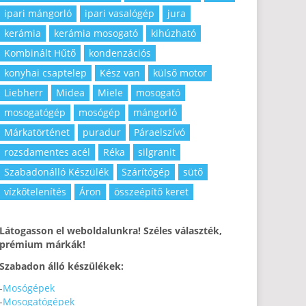
ipari mángorló
ipari vasalógép
jura
kerámia
kerámia mosogató
kihúzható
Kombinált Hűtő
kondenzációs
konyhai csaptelep
Kész van
külső motor
Liebherr
Midea
Miele
mosogató
mosogatógép
mosógép
mángorló
Márkatörténet
puradur
Páraelszívó
rozsdamentes acél
Réka
silgranit
Szabadonálló Készülék
Szárítógép
sütő
vízkőtelenítés
Áron
összeépítő keret
Látogasson el weboldalunkra! Széles választék,
prémium márkák!
Szabadon álló készülékek:
-
Mosógépek
-
Mosogatógépek