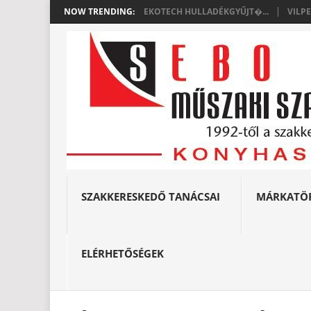
NOW TRENDING:
EKOTECH HULLADÉKGYŰJT�...
VILP
SZAKKERESKEDŐ TANÁCSAI
MÁRKATÖ
ELÉRHETŐSÉGEK