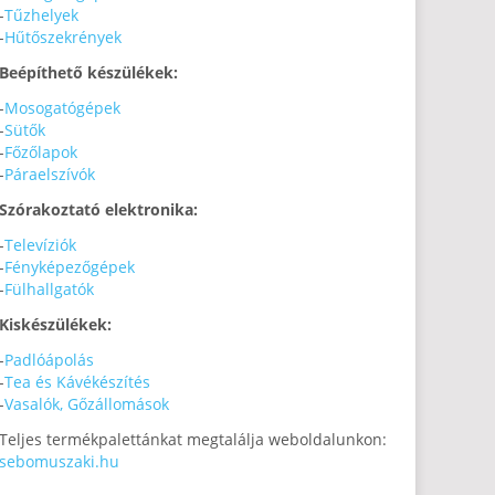
-
Tűzhelyek
-
Hűtőszekrények
Beépíthető készülékek:
-
Mosogatógépek
-
Sütők
-
Főzőlapok
-
Páraelszívók
Szórakoztató elektronika:
-
Televíziók
-
Fényképezőgépek
-
Fülhallgatók
Kiskészülékek:
-
Padlóápolás
-
Tea és Kávékészítés
-
Vasalók, Gőzállomások
Teljes termékpalettánkat megtalálja weboldalunkon:
sebomuszaki.hu