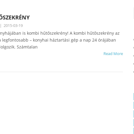
ŐSZEKRÉNY
|
2015-03-19
nyhájában is kombi hűtőszekrény! A kombi hűtőszekrény az
a legfontosabb – konyhai háztartási gép a nap 24 órájában
olgozik. Számtalan
Read More