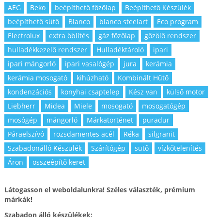
AEG
Beko
beépíthető főzőlap
Beépíthető Készülék
beépíthető sütő
Blanco
blanco steelart
Eco program
Electrolux
extra öblítés
gáz főzőlap
gőzölő rendszer
hulladékkezelő rendszer
Hulladéktároló
ipari
ipari mángorló
ipari vasalógép
jura
kerámia
kerámia mosogató
kihúzható
Kombinált Hűtő
kondenzációs
konyhai csaptelep
Kész van
külső motor
Liebherr
Midea
Miele
mosogató
mosogatógép
mosógép
mángorló
Márkatörténet
puradur
Páraelszívó
rozsdamentes acél
Réka
silgranit
Szabadonálló Készülék
Szárítógép
sütő
vízkőtelenítés
Áron
összeépítő keret
Látogasson el weboldalunkra! Széles választék, prémium
márkák!
Szabadon álló készülékek: