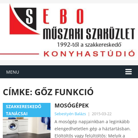
MENU
CÍMKE:
GŐZ FUNKCIÓ
MOSÓGÉPEK
SZAKKERESKEDŐ
TANÁCSAI
Sebestyén Balázs
|
2015-03-22
A mosógép napjainkban a leginkább
elengedhetetlen gép a háztartásban.
Elöltöltős vagy felültöltős: Melyik a