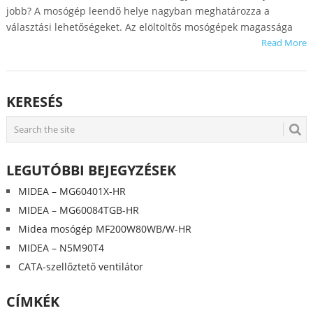
jobb? A mosógép leendő helye nagyban meghatározza a
választási lehetőségeket. Az elöltöltős mosógépek magassága
Read More
KERESÉS
LEGUTÓBBI BEJEGYZÉSEK
MIDEA – MG60401X-HR
MIDEA – MG60084TGB-HR
Midea mosógép MF200W80WB/W-HR
MIDEA – N5M90T4
CATA-szellőztető ventilátor
CÍMKÉK