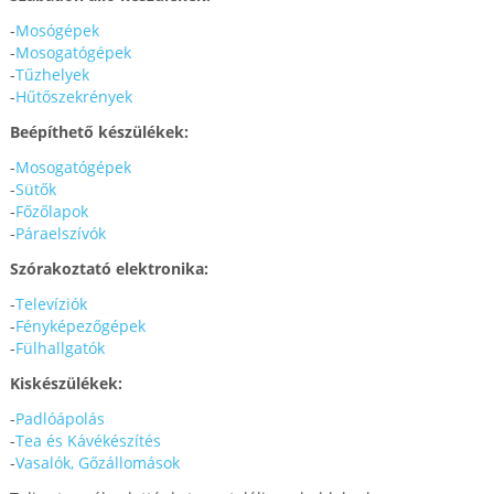
-
Mosógépek
-
Mosogatógépek
-
Tűzhelyek
-
Hűtőszekrények
Beépíthető készülékek:
-
Mosogatógépek
-
Sütők
-
Főzőlapok
-
Páraelszívók
Szórakoztató elektronika:
-
Televíziók
-
Fényképezőgépek
-
Fülhallgatók
Kiskészülékek:
-
Padlóápolás
-
Tea és Kávékészítés
-
Vasalók, Gőzállomások