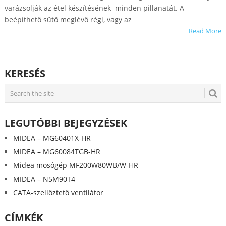
varázsolják az étel készítésének minden pillanatát. A
beépíthető sütő meglévő régi, vagy az
Read More
KERESÉS
LEGUTÓBBI BEJEGYZÉSEK
MIDEA – MG60401X-HR
MIDEA – MG60084TGB-HR
Midea mosógép MF200W80WB/W-HR
MIDEA – N5M90T4
CATA-szellőztető ventilátor
CÍMKÉK