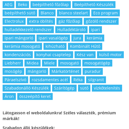
AEG
Beko
beépíthető főzőlap
Beépíthető Készülék
beépíthető sütő
Blanco
blanco steelart
Eco program
Electrolux
extra öblítés
gáz főzőlap
gőzölő rendszer
hulladékkezelő rendszer
Hulladéktároló
ipari
ipari mángorló
ipari vasalógép
jura
kerámia
kerámia mosogató
kihúzható
Kombinált Hűtő
kondenzációs
konyhai csaptelep
Kész van
külső motor
Liebherr
Midea
Miele
mosogató
mosogatógép
mosógép
mángorló
Márkatörténet
puradur
Páraelszívó
rozsdamentes acél
Réka
silgranit
Szabadonálló Készülék
Szárítógép
sütő
vízkőtelenítés
Áron
összeépítő keret
Látogasson el weboldalunkra! Széles választék, prémium
márkák!
Szabadon álló készülékek: