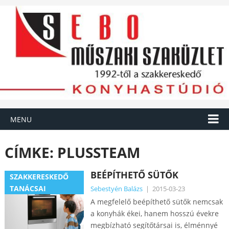
MENU
CÍMKE:
PLUSSTEAM
BEÉPÍTHETŐ SÜTŐK
SZAKKERESKEDŐ
TANÁCSAI
Sebestyén Balázs
|
2015-03-23
A megfelelő beépíthető sütők nemcsak
a konyhák ékei, hanem hosszú évekre
megbízható segítőtársai is, élménnyé