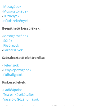
-
Mosógépek
-
Mosogatógépek
-
Tűzhelyek
-
Hűtőszekrények
Beépíthető készülékek:
-
Mosogatógépek
-
Sütők
-
Főzőlapok
-
Páraelszívók
Szórakoztató elektronika:
-
Televíziók
-
Fényképezőgépek
-
Fülhallgatók
Kiskészülékek:
-
Padlóápolás
-
Tea és Kávékészítés
-
Vasalók, Gőzállomások