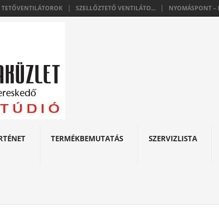
E TETŐVENTILÁTOROK
SZELLŐZTETŐ VENTILÁTO...
NYOMÁSPONT – N
RTÉNET
TERMÉKBEMUTATÁS
SZERVIZLISTA