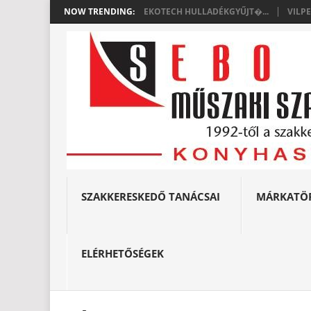
NOW TRENDING:
EKOTECH HULLADÉKGYŰJT�...
VILP
SZAKKERESKEDŐ TANÁCSAI
MÁRKATÖ
ELÉRHETŐSÉGEK