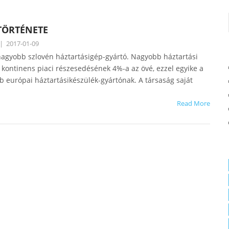
TÖRTÉNETE
|
2017-01-09
nagyobb szlovén háztartásigép-gyártó. Nagyobb háztartási
 kontinens piaci részesedésének 4%-a az övé, ezzel egyike a
b európai háztartásikészülék-gyártónak. A társaság saját
Read More