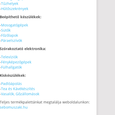
-
Tűzhelyek
-
Hűtőszekrények
Beépíthető készülékek:
-
Mosogatógépek
-
Sütők
-
Főzőlapok
-
Páraelszívók
Szórakoztató elektronika:
-
Televíziók
-
Fényképezőgépek
-
Fülhallgatók
Kiskészülékek:
-
Padlóápolás
-
Tea és Kávékészítés
-
Vasalók, Gőzállomások
Teljes termékpalettánkat megtalálja weboldalunkon:
sebomuszaki.hu