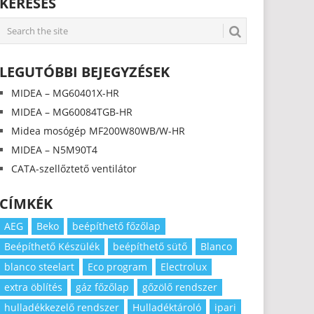
KERESÉS
LEGUTÓBBI BEJEGYZÉSEK
MIDEA – MG60401X-HR
MIDEA – MG60084TGB-HR
Midea mosógép MF200W80WB/W-HR
MIDEA – N5M90T4
CATA-szellőztető ventilátor
CÍMKÉK
AEG
Beko
beépíthető főzőlap
Beépíthető Készülék
beépíthető sütő
Blanco
blanco steelart
Eco program
Electrolux
extra öblítés
gáz főzőlap
gőzölő rendszer
hulladékkezelő rendszer
Hulladéktároló
ipari