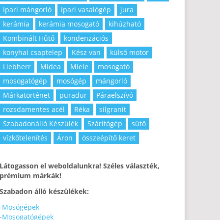
ipari mángorló
ipari vasalógép
jura
kerámia
kerámia mosogató
kihúzható
Kombinált Hűtő
kondenzációs
konyhai csaptelep
Kész van
külső motor
Liebherr
Midea
Miele
mosogató
mosogatógép
mosógép
mángorló
Márkatörténet
puradur
Páraelszívó
rozsdamentes acél
Réka
silgranit
Szabadonálló Készülék
Szárítógép
sütő
vízkőtelenítés
Áron
összeépítő keret
Látogasson el weboldalunkra! Széles választék,
prémium márkák!
Szabadon álló készülékek:
-
Mosógépek
-
Mosogatógépek