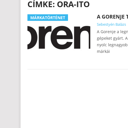
CÍMKE:
ORA-ITO
A GORENJE 
MÁRKATÖRTÉNET
Sebestyén Balázs
A Gorenje a leg
gépeket gyárt. A
nyolc legnagyob
márkái