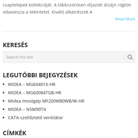
csaptelepek kollekcióját. A többszörösen díjazott dizájn rögtön
odavonzza a tekintetet. Kiváló alkatrészek A
Read More
KERESÉS
LEGUTÓBBI BEJEGYZÉSEK
MIDEA – MG60401X-HR
MIDEA – MG60084TGB-HR
Midea mosógép MF200W80WB/W-HR
MIDEA – N5M90T4
CATA-szellőztető ventilátor
CÍMKÉK