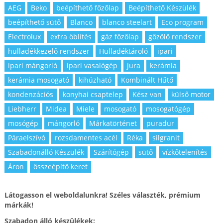
AEG
Beko
beépíthető főzőlap
Beépíthető Készülék
beépíthető sütő
Blanco
blanco steelart
Eco program
Electrolux
extra öblítés
gáz főzőlap
gőzölő rendszer
hulladékkezelő rendszer
Hulladéktároló
ipari
ipari mángorló
ipari vasalógép
jura
kerámia
kerámia mosogató
kihúzható
Kombinált Hűtő
kondenzációs
konyhai csaptelep
Kész van
külső motor
Liebherr
Midea
Miele
mosogató
mosogatógép
mosógép
mángorló
Márkatörténet
puradur
Páraelszívó
rozsdamentes acél
Réka
silgranit
Szabadonálló Készülék
Szárítógép
sütő
vízkőtelenítés
Áron
összeépítő keret
Látogasson el weboldalunkra! Széles választék, prémium
márkák!
Szabadon álló készülékek: