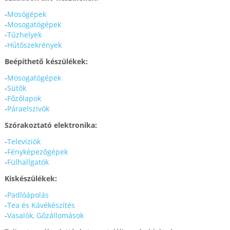
-
Mosógépek
-
Mosogatógépek
-
Tűzhelyek
-
Hűtőszekrények
Beépíthető készülékek:
-
Mosogatógépek
-
Sütők
-
Főzőlapok
-
Páraelszívók
Szórakoztató elektronika:
-
Televíziók
-
Fényképezőgépek
-
Fülhallgatók
Kiskészülékek:
-
Padlóápolás
-
Tea és Kávékészítés
-
Vasalók, Gőzállomások