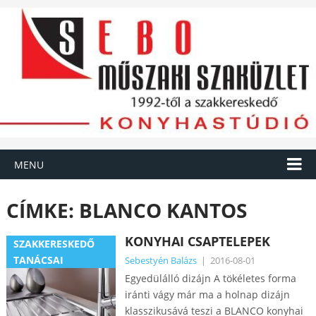
MENU
CÍMKE:
BLANCO KANTOS
KONYHAI CSAPTELEPEK
SZAKKERESKEDŐ
TANÁCSAI
Sebestyén Balázs
|
2016-08-01
Egyedülálló dizájn A tökéletes forma
iránti vágy már ma a holnap dizájn
klasszikusává teszi a BLANCO konyhai