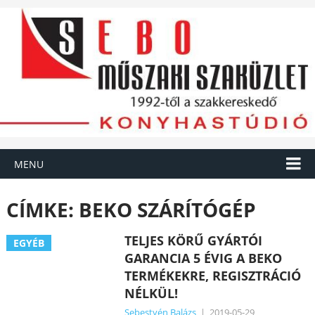
MENU
CÍMKE:
BEKO SZÁRÍTÓGÉP
TELJES KÖRŰ GYÁRTÓI
EGYÉB
GARANCIA 5 ÉVIG A BEKO
TERMÉKEKRE, REGISZTRÁCIÓ
NÉLKÜL!
Sebestyén Balázs
|
2019-05-29