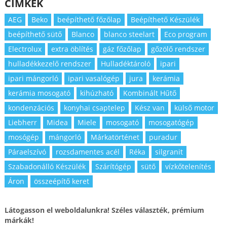
CÍMKÉK
AEG
Beko
beépíthető főzőlap
Beépíthető Készülék
beépíthető sütő
Blanco
blanco steelart
Eco program
Electrolux
extra öblítés
gáz főzőlap
gőzölő rendszer
hulladékkezelő rendszer
Hulladéktároló
ipari
ipari mángorló
ipari vasalógép
jura
kerámia
kerámia mosogató
kihúzható
Kombinált Hűtő
kondenzációs
konyhai csaptelep
Kész van
külső motor
Liebherr
Midea
Miele
mosogató
mosogatógép
mosógép
mángorló
Márkatörténet
puradur
Páraelszívó
rozsdamentes acél
Réka
silgranit
Szabadonálló Készülék
Szárítógép
sütő
vízkőtelenítés
Áron
összeépítő keret
Látogasson el weboldalunkra! Széles választék, prémium
márkák!