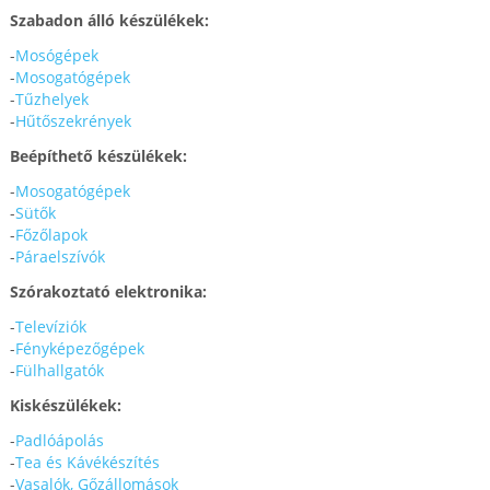
Szabadon álló készülékek:
-
Mosógépek
-
Mosogatógépek
-
Tűzhelyek
-
Hűtőszekrények
Beépíthető készülékek:
-
Mosogatógépek
-
Sütők
-
Főzőlapok
-
Páraelszívók
Szórakoztató elektronika:
-
Televíziók
-
Fényképezőgépek
-
Fülhallgatók
Kiskészülékek:
-
Padlóápolás
-
Tea és Kávékészítés
-
Vasalók, Gőzállomások