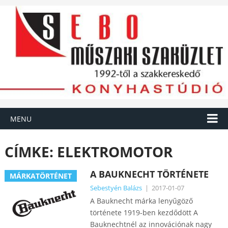
MENU
CÍMKE:
ELEKTROMOTOR
A BAUKNECHT TÖRTÉNETE
MÁRKATÖRTÉNET
Sebestyén Balázs
|
2017-01-07
A Bauknecht márka lenyűgöző
története 1919-ben kezdődött A
Bauknechtnél az innovációnak nagy